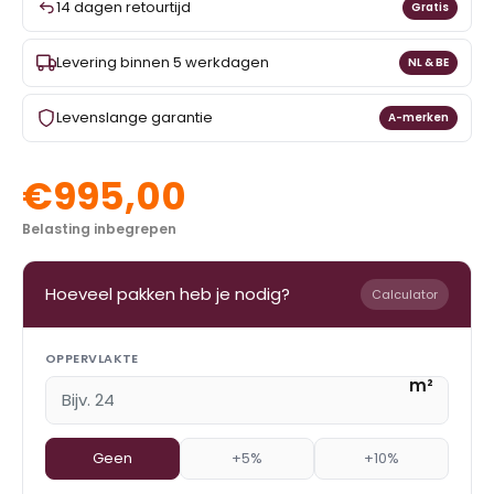
14 dagen retourtijd
Gratis
Levering binnen 5 werkdagen
NL & BE
Levenslange garantie
A-merken
€995,00
Belasting inbegrepen
Hoeveel pakken heb je nodig?
Calculator
OPPERVLAKTE
m²
Geen
+5%
+10%