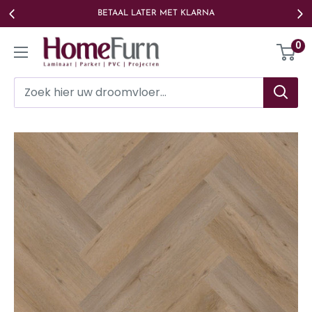
Ga
BETAAL LATER MET KLARNA
naar
Homefurn
0
de
inhoud