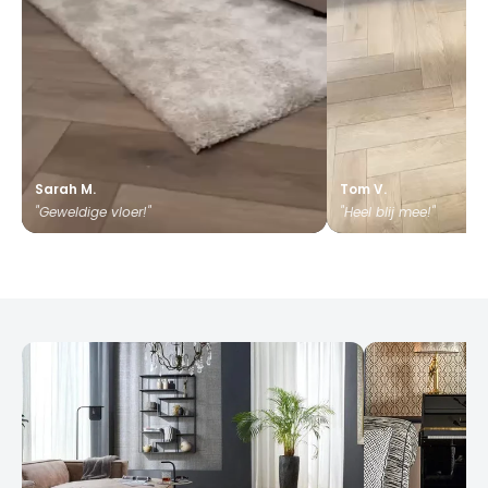
Sarah M.
Tom V.
"Geweldige vloer!"
"Heel blij mee!"