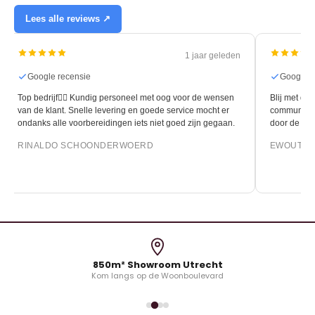
Lees alle reviews ↗
1 jaar geleden
Google recensie
Google r
Top bedrijf👍🏻 Kundig personeel met oog voor de wensen
Blij met de 
van de klant. Snelle levering en goede service mocht er
communicati
ondanks alle voorbereidingen iets niet goed zijn gegaan.
door de leg
RINALDO SCHOONDERWOERD
EWOUT O
850m² Showroom Utrecht
Kom langs op de Woonboulevard