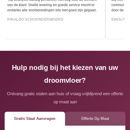
van de klant. Snelle levering en goede service mocht er
communicati
ondanks alle voorbereidingen iets niet goed zijn gegaan.
door de leg
RINALDO SCHOONDERWOERD
EWOUT O
Hulp nodig bij het kiezen van uw
droomvloer?
Ontvang gratis stalen aan huis of vraag vrijblijvend een offerte
op maat aan
Gratis Staal Aanvragen
Offerte Op Maat