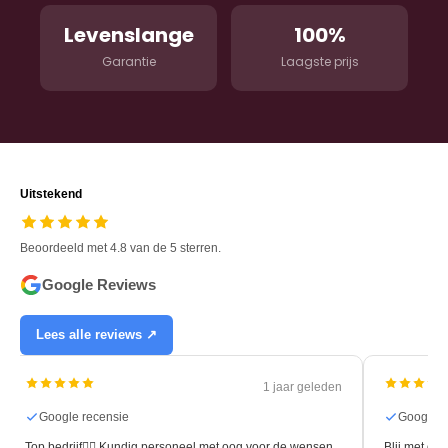
Levenslange
100%
Garantie
Laagste prijs
Uitstekend
Beoordeeld met 4.8 van de 5 sterren.
Google Reviews
Lees alle reviews ↗
1 jaar geleden
Google recensie
Google r
Top bedrijf👍🏻 Kundig personeel met oog voor de wensen
Blij met de 