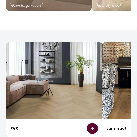
"Geweldige vloer!"
"Heel blij mee!"
PVC
Laminaat