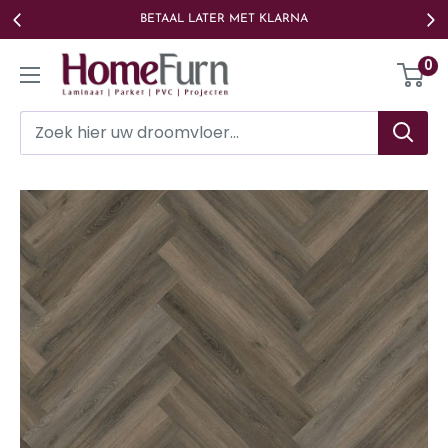
Ga
BETAAL LATER MET KLARNA
naar
Homefurn
0
de
inhoud