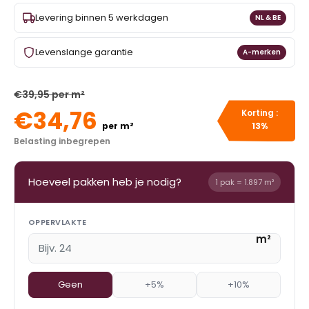
Levering binnen 5 werkdagen
NL & BE
Levenslange garantie
A-merken
€39,95 per m²
€34,76
Korting :
per m²
13%
Belasting inbegrepen
Hoeveel pakken heb je nodig?
1 pak = 1.897 m²
OPPERVLAKTE
m²
Geen
+5%
+10%