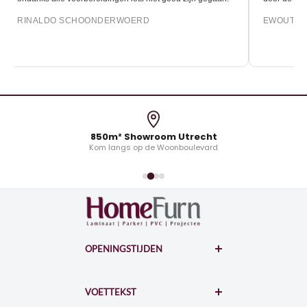
RINALDO SCHOONDERWOERD
EWOUT O
850m² Showroom Utrecht
Kom langs op de Woonboulevard
OPENINGSTIJDEN
WOONBOULEVARD
Hollantlaan 7-A
VOETTEKST
3526AL Utrecht