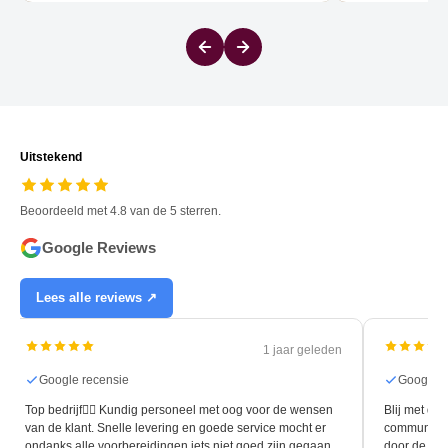
Uitstekend
Beoordeeld met 4.8 van de 5 sterren.
Google Reviews
Lees alle reviews ↗
1 jaar geleden
Google recensie
Google r
Top bedrijf👍🏻 Kundig personeel met oog voor de wensen
Blij met de 
van de klant. Snelle levering en goede service mocht er
communicati
ondanks alle voorbereidingen iets niet goed zijn gegaan.
door de leg