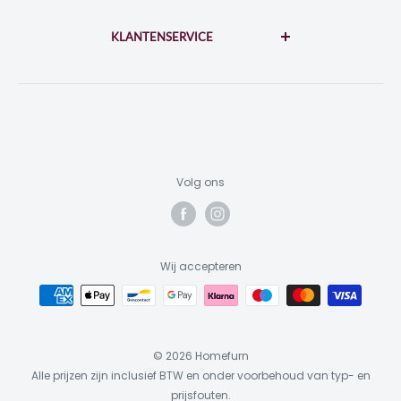
Disclaimer
di-za: 10:00 - 17:00
zo-ma: 12:00 - 17:00
KLANTENSERVICE
Privacybeleid
Algemene voorwaarden
Contact
KvK: 73310964
BTW: NL859453698B01
Garantie & Reparatie
Retourneren
Inloggen
Volg ons
Wij accepteren
© 2026 Homefurn
Alle prijzen zijn inclusief BTW en onder voorbehoud van typ- en
prijsfouten.