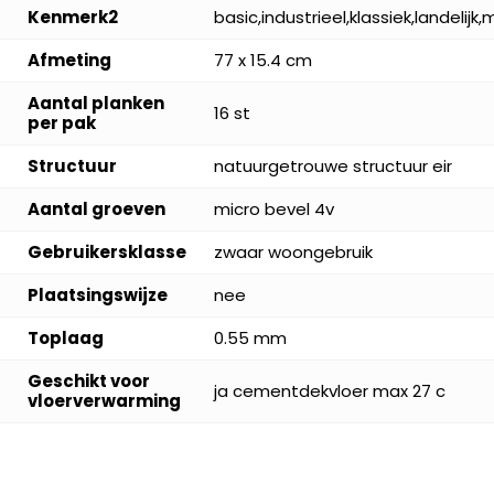
Kenmerk2
basic,industrieel,klassiek,landelij
Afmeting
77 x 15.4 cm
Aantal planken
16 st
per pak
Structuur
natuurgetrouwe structuur eir
Aantal groeven
micro bevel 4v
Gebruikersklasse
zwaar woongebruik
Plaatsingswijze
nee
Toplaag
0.55 mm
Geschikt voor
ja cementdekvloer max 27 c
vloerverwarming