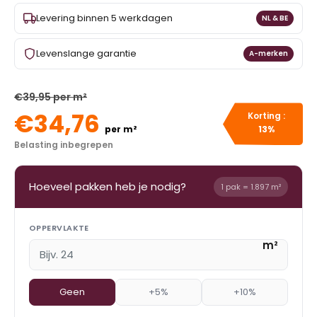
Levering binnen 5 werkdagen
NL & BE
Levenslange garantie
A-merken
€39,95 per m²
€34,76
Korting :
per m²
13%
Belasting inbegrepen
Hoeveel pakken heb je nodig?
1 pak = 1.897 m²
OPPERVLAKTE
m²
Geen
+5%
+10%