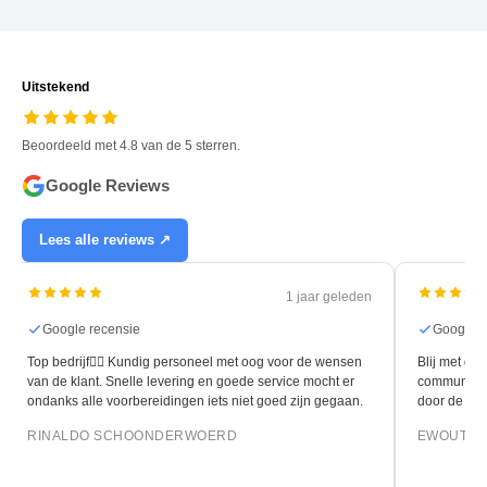
Uitstekend
Beoordeeld met 4.8 van de 5 sterren.
Google Reviews
Lees alle reviews ↗
1 jaar geleden
Google recensie
Google r
Top bedrijf👍🏻 Kundig personeel met oog voor de wensen
Blij met de 
van de klant. Snelle levering en goede service mocht er
communicati
ondanks alle voorbereidingen iets niet goed zijn gegaan.
door de leg
RINALDO SCHOONDERWOERD
EWOUT O