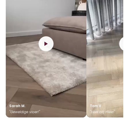
Sarah M.
Tom V.
"Geweldige vloer!"
"Heel blij mee!"