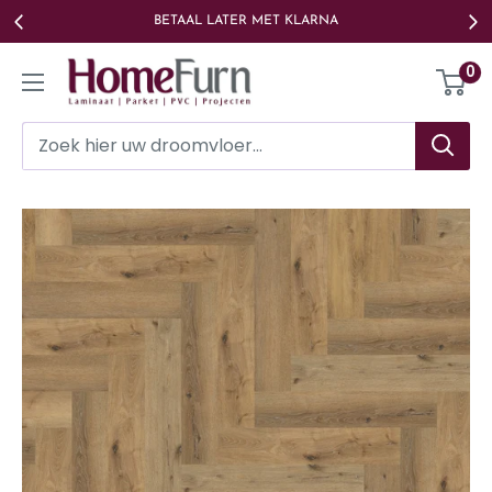
Ga
BETAAL LATER MET KLARNA
naar
Homefurn
0
de
inhoud