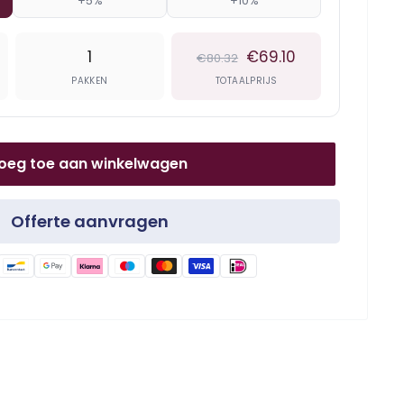
+5%
+10%
1
€69.10
€80.32
PAKKEN
TOTAALPRIJS
oeg toe aan winkelwagen
Offerte aanvragen