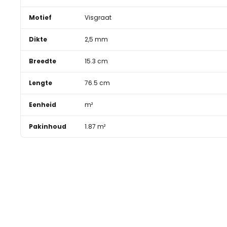
Motief
Visgraat
Dikte
2,5 mm
Breedte
15.3 cm
Lengte
76.5 cm
Eenheid
m²
Pakinhoud
1.87 m²