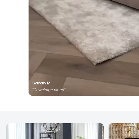
Sarah M.
"Geweldige vloer!"