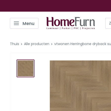
Ga
naar
de
Homefurn
Menu
inhoud
Thuis
Alle producten
vtwonen Herringbone dryback su