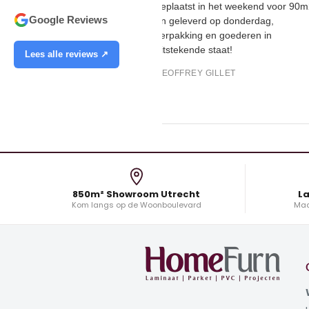
geplaatst in het weekend voo
Google Reviews
en geleverd op donderdag,
verpakking en goederen in
uitstekende staat!
Lees alle reviews ↗
GEOFFREY GILLET
850m² Showroom Utrecht
La
Kom langs op de Woonboulevard
Maa