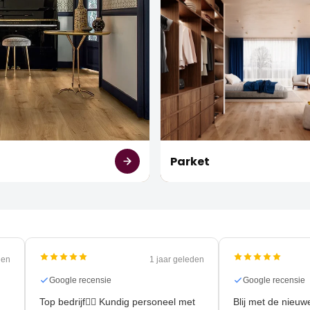
t
Parket
 geleden
1 jaar geleden
Google recensie
Google rece
Top bedrijf👍🏻 Kundig personeel met
Blij met de 