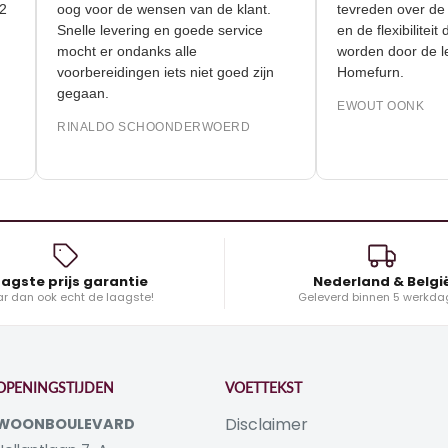
r 90m2
oog voor de wensen van de klant.
tevreden ove
Snelle levering en goede service
en de flexibi
mocht er ondanks alle
worden door
voorbereidingen iets niet goed zijn
Homefurn.
gegaan.
EWOUT OON
RINALDO SCHOONDERWOERD
agste prijs garantie
Nederland & Belgi
r dan ook echt de laagste!
Geleverd binnen 5 werkda
OPENINGSTIJDEN
VOETTEKST
Disclaimer
WOONBOULEVARD