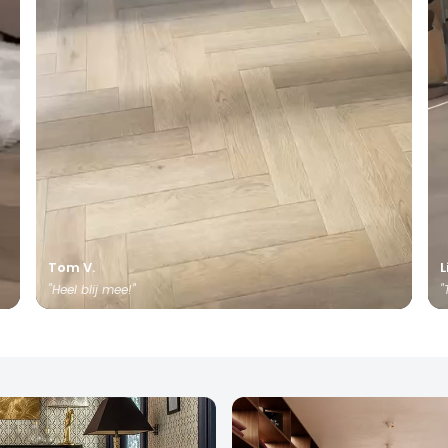
Tom V.
L
"Heel blij mee!"
"