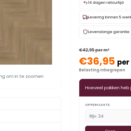
14 dagen retourtijd
Levering binnen 5 we
Levenslange garantie
€42,95 per m²
€36,95
per
Belasting inbegrepen
ing om in te zoomen
Hoeveel pakken heb 
OPPERVLAKTE