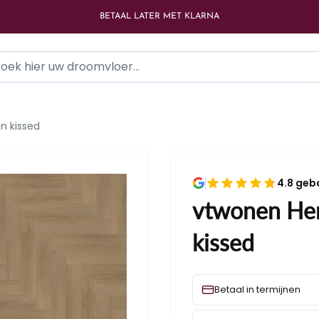
LAAGSTE PRIJS GARANTIE
n kissed
4.8 geb
vtwonen Her
kissed
Betaal in termijnen