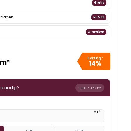
Gratis
rkdagen
NL & BE
A-merken
Korting :
 m²
14%
je nodig?
1 pak = 1.87 m²
m²