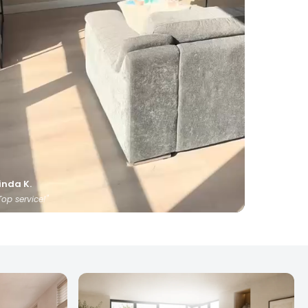
inda K.
Top service!"