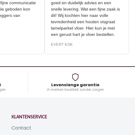
r de fijne communicatie
goed en duidelijk advies en een
liteit die geboden kon
snelle levering. Wat een fijne zaak is
 de leggers van
dit! Wij kochten hier naar volle
tevredenheid een houten visgraat
lamelparket vloer. Hier kun je met
K
een gerust hart je vloer bestellen.
EVERT KOK
ë
Levenslange garantie
gen
A-merken kwaliteit zonder zorgen
KLANTENSERVICE
Contact