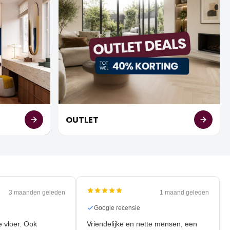
OUTLET
3 maanden geleden
1 maand geleden
nsie
Google recensie
nieuwe vloer. Ook
Vriendelijke en nette mensen, een