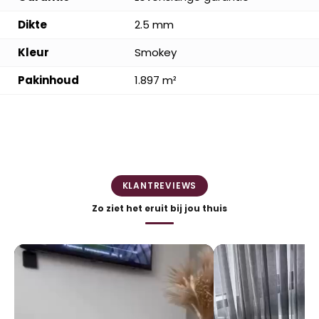
Dikte
2.5 mm
Kleur
Smokey
Pakinhoud
1.897 m²
KLANTREVIEWS
Zo ziet het eruit bij jou thuis