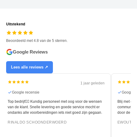
Uitstekend
Beoordeeld met 4.8 van de 5 sterren.
Google Reviews
Lees alle reviews ↗
1 jaar geleden
Google recensie
Google r
Top bedrijf👍🏻 Kundig personeel met oog voor de wensen
Blij met de 
van de klant. Snelle levering en goede service mocht er
communicati
ondanks alle voorbereidingen iets niet goed zijn gegaan.
door de leg
RINALDO SCHOONDERWOERD
EWOUT O