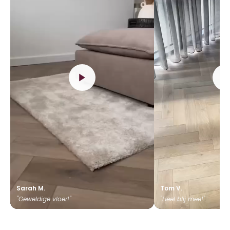
Sarah M.
Tom V.
"Geweldige vloer!"
"Heel blij mee!"