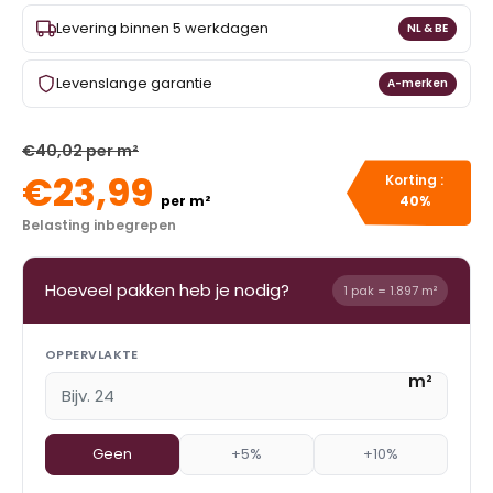
Levering binnen 5 werkdagen
NL & BE
Levenslange garantie
A-merken
€40,02 per m²
€23,99
Korting :
per m²
40%
Belasting inbegrepen
Hoeveel pakken heb je nodig?
1 pak = 1.897 m²
OPPERVLAKTE
m²
Geen
+5%
+10%