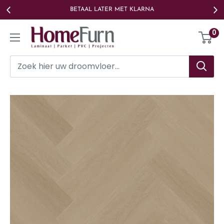
Ga
BETAAL LATER MET KLARNA
naar
Homefurn
0
de
inhoud