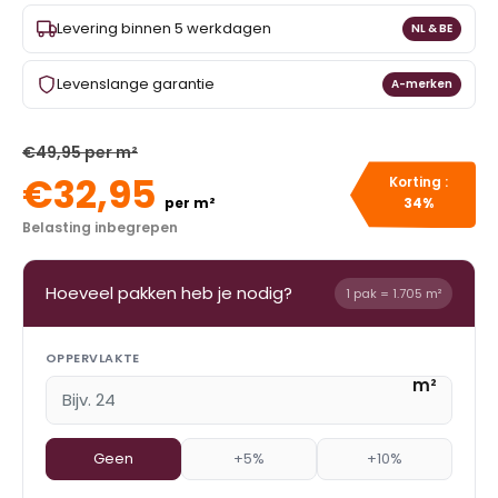
Levering binnen 5 werkdagen
NL & BE
Levenslange garantie
A-merken
€49,95 per m²
€32,95
Korting :
per m²
34%
Belasting inbegrepen
Hoeveel pakken heb je nodig?
1 pak = 1.705 m²
OPPERVLAKTE
m²
Geen
+5%
+10%