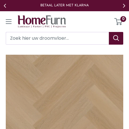
Ga
BETAAL LATER MET KLARNA
naar
Homefurn
0
de
inhoud