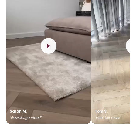
Sarah M.
Tom V.
"Geweldige vloer!"
"Heel blij mee!"