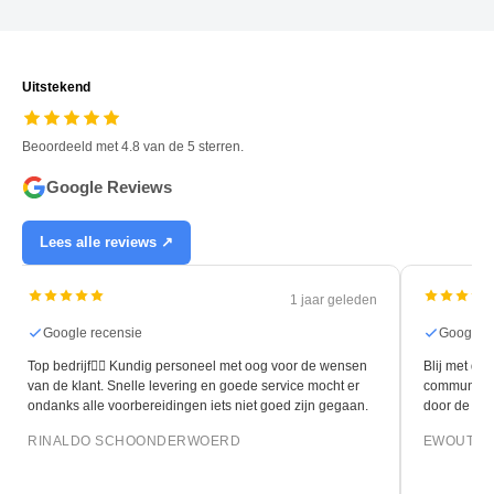
Uitstekend
Beoordeeld met 4.8 van de 5 sterren.
Google Reviews
Lees alle reviews ↗
1 jaar geleden
Google recensie
Google r
Top bedrijf👍🏻 Kundig personeel met oog voor de wensen
Blij met de 
van de klant. Snelle levering en goede service mocht er
communicati
ondanks alle voorbereidingen iets niet goed zijn gegaan.
door de leg
RINALDO SCHOONDERWOERD
EWOUT O