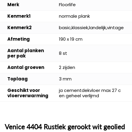
Merk
Floorlife
Kenmerk1
normale plank
Kenmerk2
basic,klassiek,landelijk,vintage
Afmeting
190 x 19 cm
Aantal planken
8 st
per pak
Aantal groeven
2 zijden
Toplaag
3 mm
Geschikt voor
ja cementdekvloer max 27 c
vloerverwarming
en geheel verlijmd
Venice 4404 Rustiek gerookt wit geolied