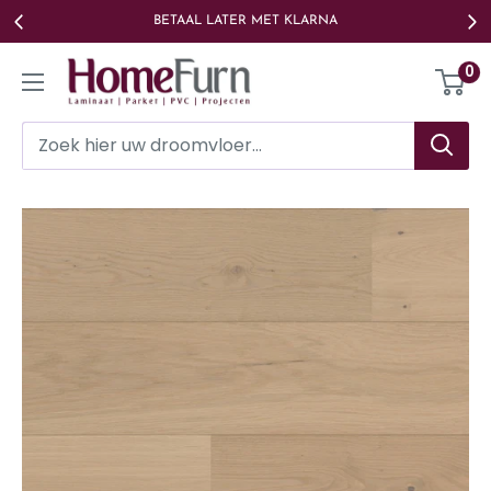
Ga
BETAAL LATER MET KLARNA
naar
Homefurn
0
de
inhoud