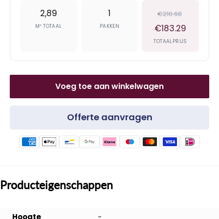
2,89
1
€210.68
M² TOTAAL
PAKKEN
€183.29
TOTAALPRIJS
Voeg toe aan winkelwagen
Offerte aanvragen
Producteigenschappen
Hoogte
-