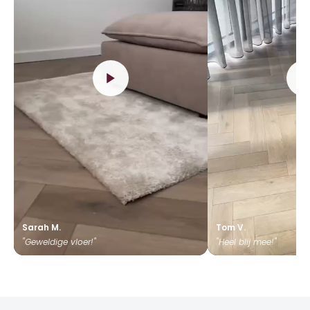
Sarah M.
Tom V.
"Geweldige vloer!"
"Heel blij mee!"