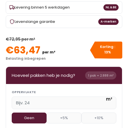
Levering binnen 5 werkdagen
NL & BE
Levenslange garantie
A-merken
€72,95 per m²
€63,47
Korting :
per m²
13%
Belasting inbegrepen
Hoeveel pakken heb je nodig?
1 pak = 2.888 m²
OPPERVLAKTE
m²
Geen
+5%
+10%