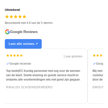
Uitstekend
Beoordeeld met 4.8 van de 5 sterren.
Google Reviews
Lees alle reviews ↗
1 jaar geleden
Google recensie
Google r
Top bedrijf👍🏻 Kundig personeel met oog voor de wensen
Blij met de 
van de klant. Snelle levering en goede service mocht er
communicati
ondanks alle voorbereidingen iets niet goed zijn gegaan.
door de leg
RINALDO SCHOONDERWOERD
EWOUT O