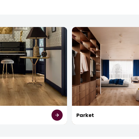
t
Parket