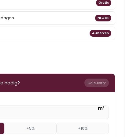
Gratis
rkdagen
NL & BE
A-merken
je nodig?
Calculator
m²
+5%
+10%