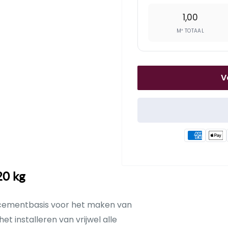
1,00
M² TOTAAL
V
20 kg
 cementbasis voor het maken van
et installeren van vrijwel alle