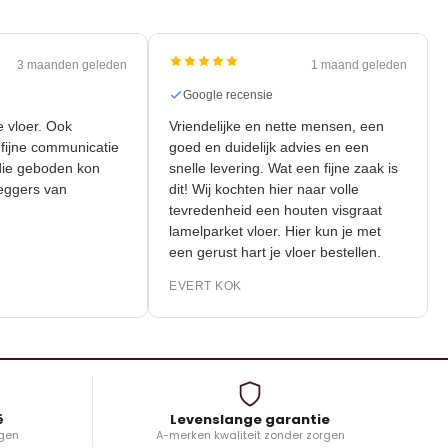
3 maanden geleden
1 maand geleden
nsie
Google recensie
nieuwe vloer. Ook
Vriendelijke en nette mensen, een
r de fijne communicatie
goed en duidelijk advies en een
liteit die geboden kon
snelle levering. Wat een fijne zaak is
 de leggers van
dit! Wij kochten hier naar volle
tevredenheid een houten visgraat
lamelparket vloer. Hier kun je met
K
een gerust hart je vloer bestellen.
EVERT KOK
ë
Levenslange garantie
gen
A-merken kwaliteit zonder zorgen