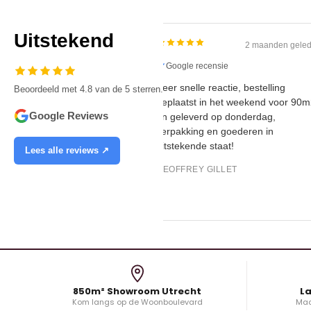
Uitstekend
2 maanden
Google recensie
Zeer snelle reactie, bestelling
Beoordeeld met 4.8 van de 5 sterren.
geplaatst in het weekend voo
Google Reviews
en geleverd op donderdag,
verpakking en goederen in
uitstekende staat!
Lees alle reviews ↗
GEOFFREY GILLET
850m² Showroom Utrecht
La
Kom langs op de Woonboulevard
Maa