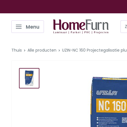
Ga
naar
de
Homefurn
Menu
inhoud
Thuis
Alle producten
UZIN-NC 160 Projectegalisatie plu