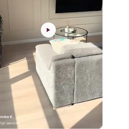
inda K.
Top service!"