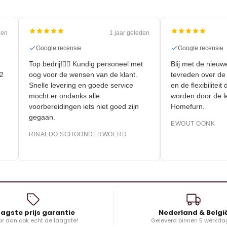
 geleden
1 jaar geleden
Google recensie
Google rece
Top bedrijf👍🏻 Kundig personeel met
Blij met de 
r 90m2
oog voor de wensen van de klant.
tevreden ove
Snelle levering en goede service
en de flexibi
mocht er ondanks alle
worden door
voorbereidingen iets niet goed zijn
Homefurn.
gegaan.
EWOUT OON
RINALDO SCHOONDERWOERD
agste prijs garantie
Nederland & Belgi
r dan ook echt de laagste!
Geleverd binnen 5 werkda