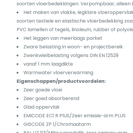
soorten vloerbedekkingen. Verpompbaar, alleen 
Het maken van vlakke, legklare vloeroppervlak
soorten textiele en elastische vloerbedekking zoals
PVC lamellen of tegels, linoleum, rubber of polyo
Het leggen van meerlaags parket
Zware belasting in woon- en projectbereik
Zwenkwielbelasting volgens DIN EN 12529
vanaf 1 mm laagdikte
Warmwater vloerverwarming
Eigenschappen/productvoordelen:
Zeer goede vloei
Zeer goed absorberend
Glad oppervlak
EMICODE EC1 R PlUS/Zeer emissie-arm PLUS
GISCODE ZP 1/Chromaatarm
RAL UZ 113/Milieuvriendelijk, zeer emissie-arm