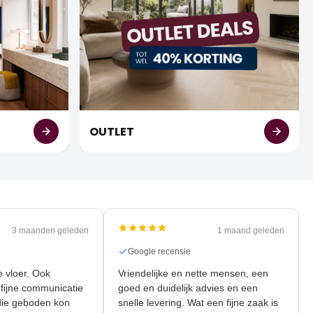
OUTLET
3 maanden geleden
1 maand geleden
nsie
Google recensie
nieuwe vloer. Ook
Vriendelijke en nette mensen, een
r de fijne communicatie
goed en duidelijk advies en een
liteit die geboden kon
snelle levering. Wat een fijne zaak is