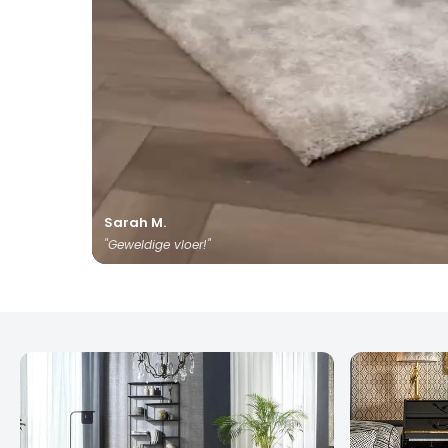
Sarah M.
"Geweldige vloer!"