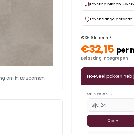
Levering binnen 5 we
Levenslange garantie
€36,95 per m²
€32,15
per 
Belasting inbegrepen
Hoeveel pakken heb 
ing om in te zoomen
OPPERVLAKTE
Geen