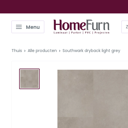
Ga
naar
de
Homefurn
Menu
inhoud
Thuis
Alle producten
Southwark dryback light grey