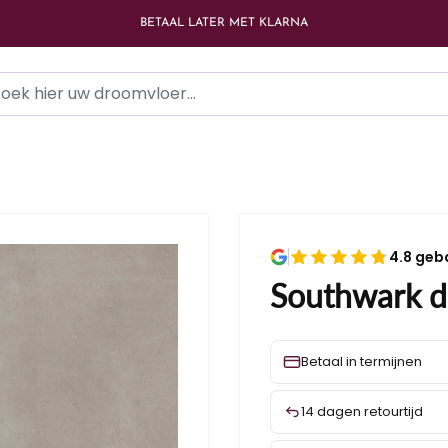
BETAAL LATER MET KLARNA
4.8 geb
Southwark dr
Betaal in termijnen
14 dagen retourtijd