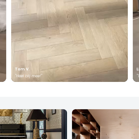
Tom V.
L
"Heel blij mee!"
"