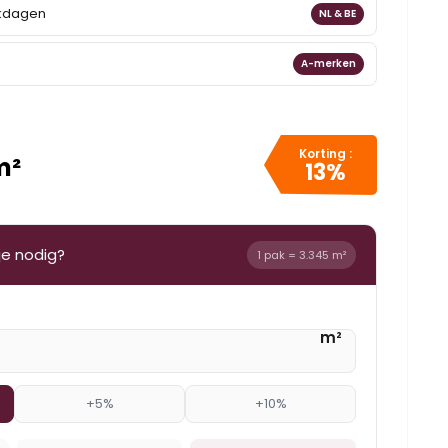
rkdagen
NL & BE
A-merken
Korting :
m²
13%
je nodig?
1 pak = 3.345 m²
m²
+5%
+10%