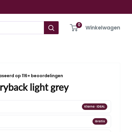
0
Winkelwagen
aseerd op 116+ beoordelingen
yback light grey
Klarna · iDEAL
Gratis