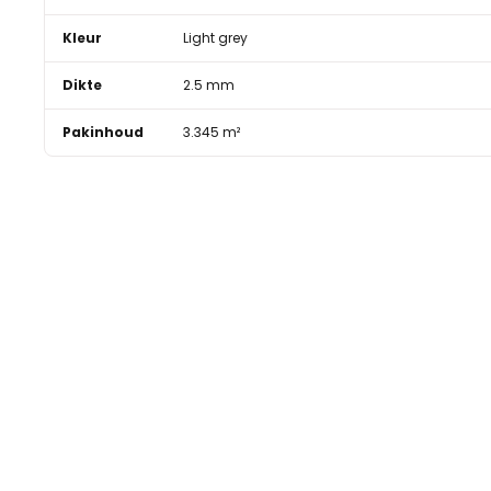
Kleur
Light grey
Dikte
2.5 mm
Pakinhoud
3.345 m²