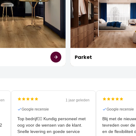
t
Parket
 geleden
1 jaar geleden
Google recensie
Google rece
Top bedrijf👍🏻 Kundig personeel met
Blij met de 
r 90m2
oog voor de wensen van de klant.
tevreden ove
Snelle levering en goede service
en de flexibi