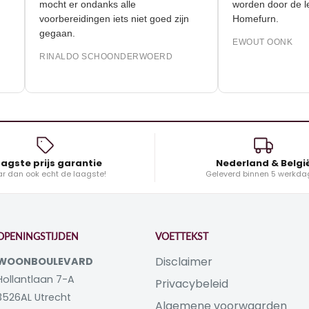
mocht er ondanks alle
worden door
voorbereidingen iets niet goed zijn
Homefurn.
gegaan.
EWOUT OON
RINALDO SCHOONDERWOERD
agste prijs garantie
Nederland & Belgi
r dan ook echt de laagste!
Geleverd binnen 5 werkda
OPENINGSTIJDEN
VOETTEKST
Disclaimer
WOONBOULEVARD
Hollantlaan 7-A
Privacybeleid
3526AL Utrecht
Algemene voorwaarden