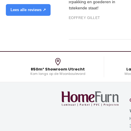
verpakking en goederen in
uitstekende staat!
Lees alle reviews ↗
GEOFFREY GILLET
850m² Showroom Utrecht
La
Kom langs op de Woonboulevard
Maa