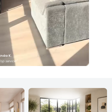
inda K.
Top service!"