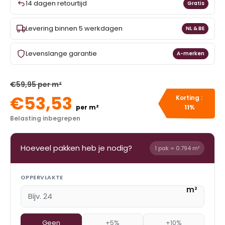
14 dagen retourtijd
Gratis
Levering binnen 5 werkdagen
NL & BE
Levenslange garantie
A-merken
€59,95 per m²
€53,53
Korting :
per m²
11%
Belasting inbegrepen
Hoeveel pakken heb je nodig?
1 pak = 0.794 m²
OPPERVLAKTE
m²
Geen
+5%
+10%