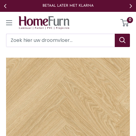
Ga
BETAAL LATER MET KLARNA
naar
Homefurn
0
de
inhoud