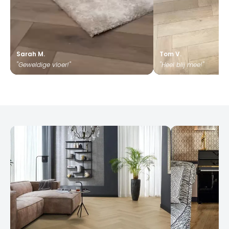
Sarah M.
Tom V.
"Geweldige vloer!"
"Heel blij mee!"