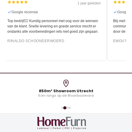
1 jaar geleden
3 m
Google recensie
ersoneel met oog voor de wensen
Blij met de nieuwe vloer. Ook tevreden ove
ring en goede service mocht er
communicatie en de flexibiliteit die gebo
gen iets niet goed zijn gegaan.
door de leggers van Homefurn.
ERWOERD
EWOUT OONK
850m² Showroom Utrecht
Kom langs op de Woonboulevard