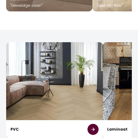
"Geweldige vloer!"
"Heel blij mee!"
PVC
Laminaat