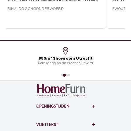
RINALDO SCHOONDERWOERD
EWOUT O
850m² Showroom Utrecht
Kom langs op de Woonboulevard
OPENINGSTIJDEN
WOONBOULEVARD
Hollantlaan 7-A
VOETTEKST
3526AL Utrecht