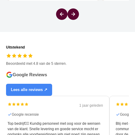
Uitstekend
Beoordeeld met 4.8 van de 5 sterren.
Google Reviews
Lees alle reviews ↗
1 jaar geleden
Google recensie
Google r
Top bedrijf👍🏻 Kundig personeel met oog voor de wensen
Blij met de 
van de klant. Snelle levering en goede service mocht er
communicati
ondanks alle voorbereidingen iets niet goed zijn gegaan.
door de leg