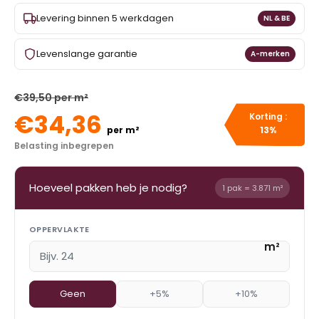
Levering binnen 5 werkdagen
NL & BE
Levenslange garantie
A-merken
€39,50 per m²
€34,36
Korting :
per m²
13%
Belasting inbegrepen
Hoeveel pakken heb je nodig?
1 pak = 3.871 m²
OPPERVLAKTE
m²
Geen
+5%
+10%