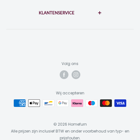
Disclaimer
di-za: 10:00 - 17:00
zo-ma: 12:00 - 17:00
KLANTENSERVICE
Privacybeleid
Algemene voorwaarden
Contact
KvK: 73310964
BTW: NL859453698B01
Garantie & Reparatie
Retourneren
Inloggen
Volg ons
Wij accepteren
© 2026 Homefurn
Alle prijzen zijn inclusief BTW en onder voorbehoud van typ- en
prijsfouten.