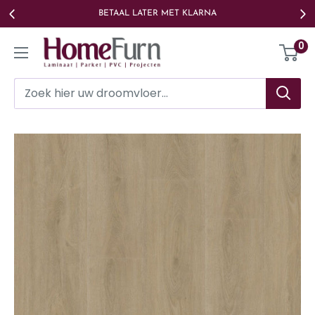
Ga
BETAAL LATER MET KLARNA
naar
Homefurn
0
de
inhoud