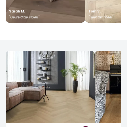
Sarah M.
Tom V.
"Geweldige vloer!"
"Heel blij mee!"