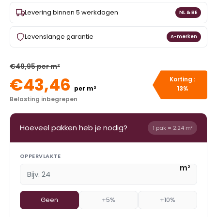
Levering binnen 5 werkdagen
NL & BE
Levenslange garantie
A-merken
€49,95 per m²
€43,46
Korting :
per m²
13%
Belasting inbegrepen
Hoeveel pakken heb je nodig?
1 pak = 2.24 m²
OPPERVLAKTE
m²
Geen
+5%
+10%