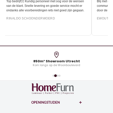
Top bedrijf👍🏻 Kundig personeel met oog voor de wensen
Blij met de 
van de klant. Snelle levering en goede service mocht er
communicati
ondanks alle voorbereidingen iets niet goed zijn gegaan.
door de leg
RINALDO SCHOONDERWOERD
EWOUT O
850m² Showroom Utrecht
Kom langs op de Woonboulevard
OPENINGSTIJDEN
WOONBOULEVARD