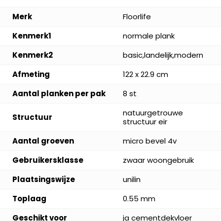
Merk
Floorlife
Kenmerk1
normale plank
Kenmerk2
basic,landelijk,modern
Afmeting
122 x 22.9 cm
Aantal planken per pak
8 st
natuurgetrouwe
Structuur
structuur eir
Aantal groeven
micro bevel 4v
Gebruikersklasse
zwaar woongebruik
Plaatsingswijze
unilin
Toplaag
0.55 mm
Geschikt voor
ja cementdekvloer