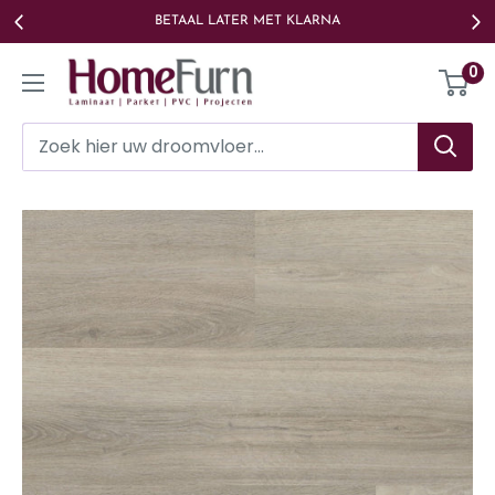
Ga
BETAAL LATER MET KLARNA
naar
Homefurn
0
de
inhoud