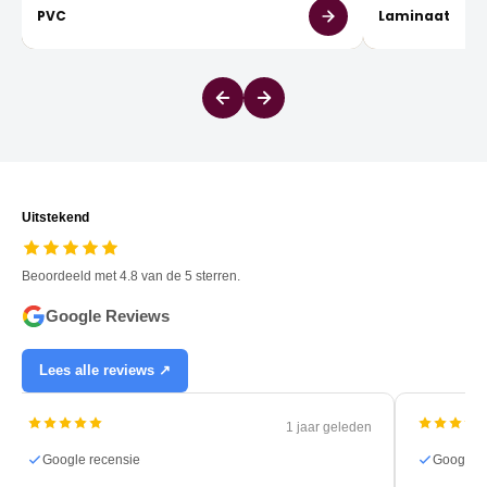
PVC
Laminaat
Uitstekend
Beoordeeld met 4.8 van de 5 sterren.
Google Reviews
Lees alle reviews ↗
1 jaar geleden
Google recensie
Google r