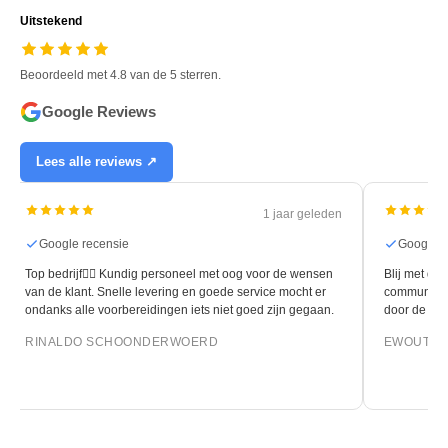
Uitstekend
Beoordeeld met 4.8 van de 5 sterren.
Google Reviews
Lees alle reviews ↗
1 jaar geleden
Google recensie
Google r
Top bedrijf👍🏻 Kundig personeel met oog voor de wensen
Blij met de 
van de klant. Snelle levering en goede service mocht er
communicati
ondanks alle voorbereidingen iets niet goed zijn gegaan.
door de leg
RINALDO SCHOONDERWOERD
EWOUT O