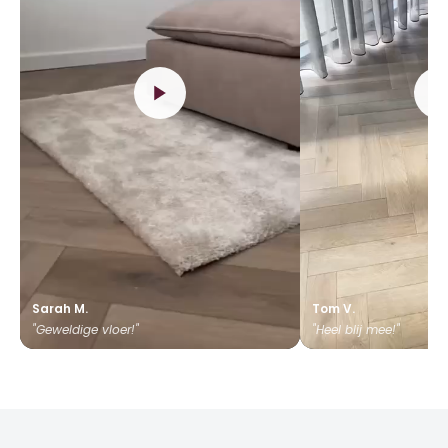
Sarah M.
Tom V.
"Geweldige vloer!"
"Heel blij mee!"