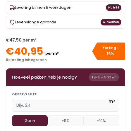
Levering binnen 5 werkdagen
NL & BE
Levenslange garantie
A-merken
€47,50 per m²
€40,95
Korting :
per m²
14%
Belasting inbegrepen
Hoeveel pakken heb je nodig?
1 pak = 5.02 m²
OPPERVLAKTE
m²
Geen
+5%
+10%