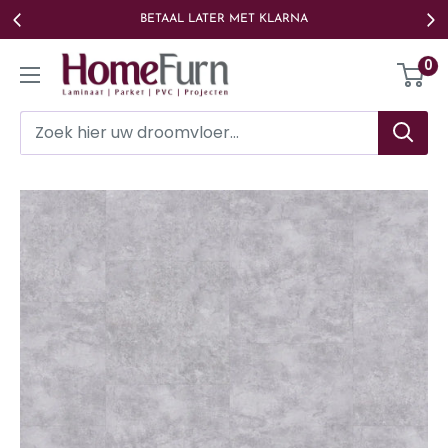
Ga
BETAAL LATER MET KLARNA
naar
Homefurn
0
de
inhoud