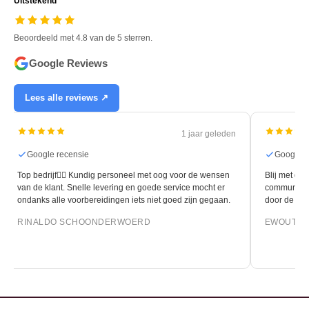
Uitstekend
Beoordeeld met 4.8 van de 5 sterren.
Google Reviews
Lees alle reviews ↗
1 jaar geleden
Google recensie
Google r
Top bedrijf👍🏻 Kundig personeel met oog voor de wensen
Blij met de 
van de klant. Snelle levering en goede service mocht er
communicati
ondanks alle voorbereidingen iets niet goed zijn gegaan.
door de leg
RINALDO SCHOONDERWOERD
EWOUT O