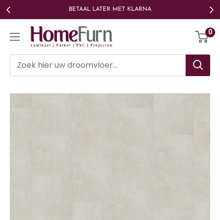
Ga
BETAAL LATER MET KLARNA
naar
Homefurn
0
de
inhoud