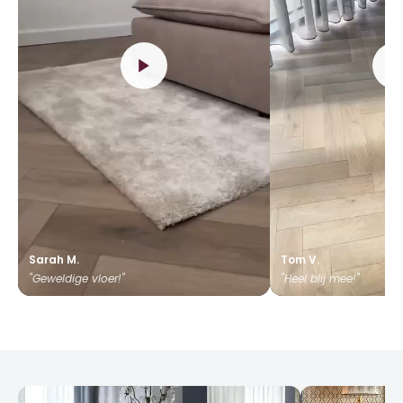
Sarah M.
Tom V.
"Geweldige vloer!"
"Heel blij mee!"