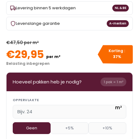
Levering binnen 5 werkdagen
NL & BE
Levenslange garantie
A-merken
€47,50 per m²
€29,95
Korting :
per m²
37%
Belasting inbegrepen
Hoeveel pakken heb je nodig?
1 pak = 1 m²
OPPERVLAKTE
m²
Geen
+5%
+10%