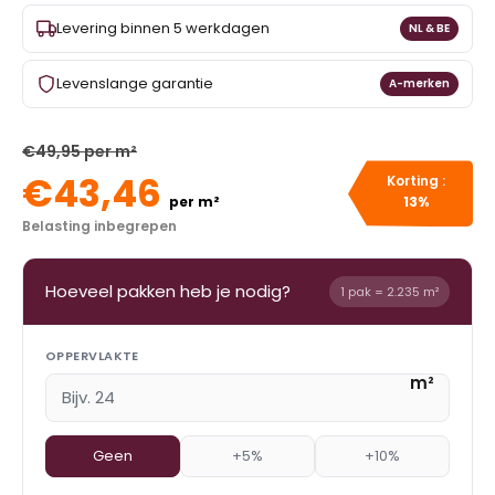
Levering binnen 5 werkdagen
NL & BE
Levenslange garantie
A-merken
€49,95 per m²
€43,46
Korting :
per m²
13%
Belasting inbegrepen
Hoeveel pakken heb je nodig?
1 pak = 2.235 m²
OPPERVLAKTE
m²
Geen
+5%
+10%