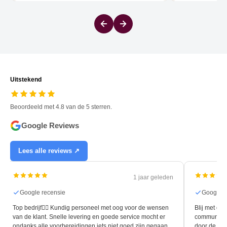
Uitstekend
Beoordeeld met 4.8 van de 5 sterren.
Google Reviews
Lees alle reviews ↗
1 jaar geleden
e recensie
Google recensie
ijf👍🏻 Kundig personeel met oog voor de wensen
Blij met de nieuwe vloer. 
ant. Snelle levering en goede service mocht er
communicatie en de flexib
alle voorbereidingen iets niet goed zijn gegaan.
door de leggers van Hom