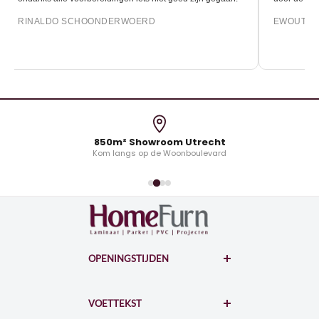
DO SCHOONDERWOERD
EWOUT OONK
850m² Showroom Utrecht
Kom langs op de Woonboulevard
OPENINGSTIJDEN
WOONBOULEVARD
Hollantlaan 7-A
VOETTEKST
3526AL Utrecht