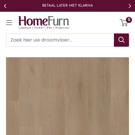
Ga
BETAAL LATER MET KLARNA
naar
Homefurn
0
de
inhoud