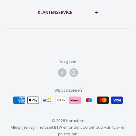
Disclaimer
di-za: 10:00 - 17:00
zo-ma: 12:00 - 17:00
KLANTENSERVICE
Privacybeleid
Algemene voorwaarden
Contact
KvK: 73310964
BTW: NL859453698B01
Garantie & Reparatie
Retourneren
Inloggen
Volg ons
Wij accepteren
© 2026 Homefurn
Alle prijzen zijn inclusief BTW en onder voorbehoud van typ- en
prijsfouten.