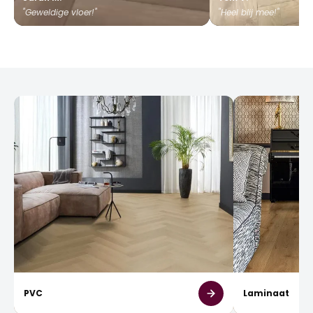
"Geweldige vloer!"
"Heel blij mee!"
PVC
Laminaat