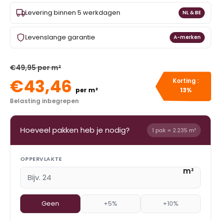
Levering binnen 5 werkdagen
NL & BE
Levenslange garantie
A-merken
€49,95 per m²
€43,46
Korting :
per m²
13%
Belasting inbegrepen
Hoeveel pakken heb je nodig?
1 pak = 2.235 m²
OPPERVLAKTE
m²
Geen
+5%
+10%