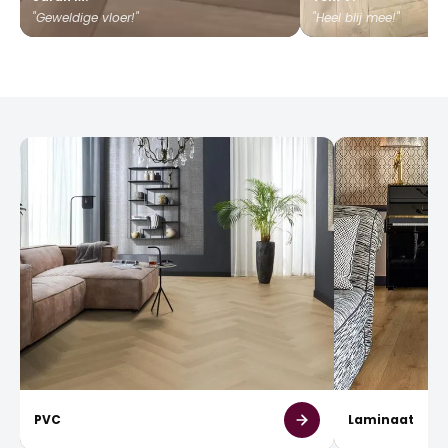
"Geweldige vloer!"
"Heel blij mee!"
PVC
Laminaat