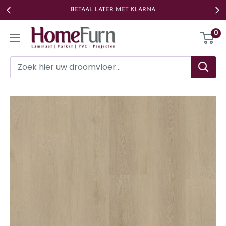
Ga
BETAAL LATER MET KLARNA
naar
Homefurn
0
de
inhoud