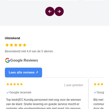
Uitstekend
Beoordeeld met 4.8 van de 5 sterren.
Google Reviews
Lees alle reviews ↗
1 jaar geleden
Google recensie
Google r
Top bedrijf👍🏻 Kundig personeel met oog voor de wensen
Blij met de 
van de klant. Snelle levering en goede service mocht er
communicati
ondanks alle voorbereidingen iets niet goed zijn gegaan.
door de leg