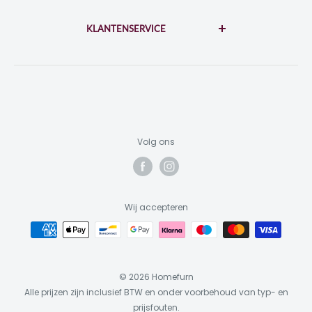
Disclaimer
di-za: 10:00 - 17:00
zo-ma: 12:00 - 17:00
KLANTENSERVICE
Privacybeleid
Algemene voorwaarden
Contact
KvK: 73310964
BTW: NL859453698B01
Garantie & Reparatie
Retourneren
Inloggen
Volg ons
Wij accepteren
© 2026 Homefurn
Alle prijzen zijn inclusief BTW en onder voorbehoud van typ- en
prijsfouten.