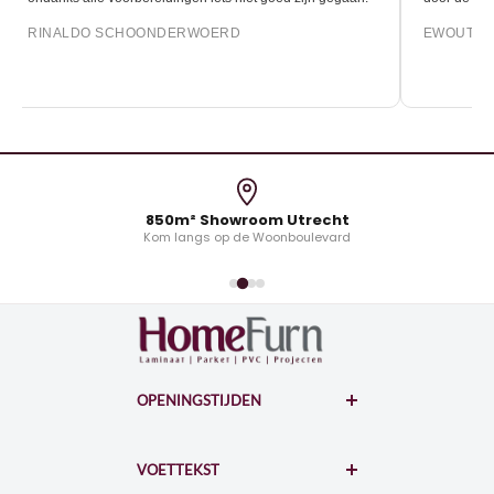
RINALDO SCHOONDERWOERD
EWOUT O
850m² Showroom Utrecht
Kom langs op de Woonboulevard
OPENINGSTIJDEN
WOONBOULEVARD
Hollantlaan 7-A
VOETTEKST
3526AL Utrecht