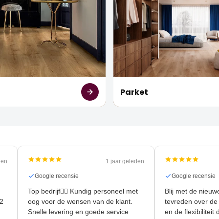
t
Parket
 geleden
1 jaar geleden
Google recensie
Google rece
Top bedrijf👍🏻 Kundig personeel met
Blij met de 
r 90m2
oog voor de wensen van de klant.
tevreden ove
Snelle levering en goede service
en de flexibi