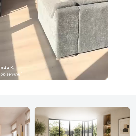
inda K.
Top service!"