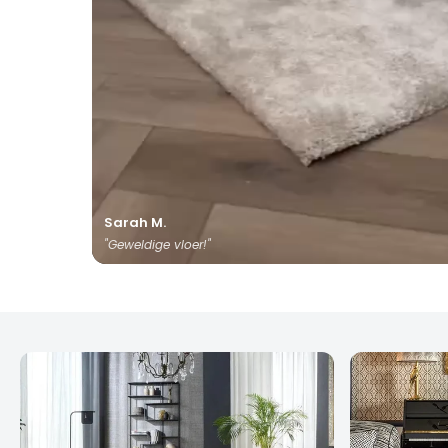
Sarah M.
"Geweldige vloer!"