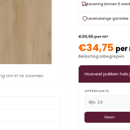
Levering binnen 5 we
Levenslange garantie
€39,95 per m²
€34,75
per
Belasting inbegrepen
Hoeveel pakken heb 
ing om in te zoomen
OPPERVLAKTE
Geen