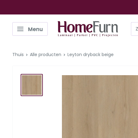
Ga
naar
de
Homefurn
Menu
inhoud
Thuis
Alle producten
Leyton dryback beige