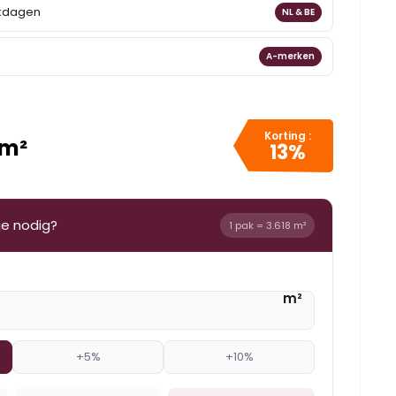
rkdagen
NL & BE
A-merken
Korting :
 m²
13%
je nodig?
1 pak = 3.618 m²
m²
+5%
+10%