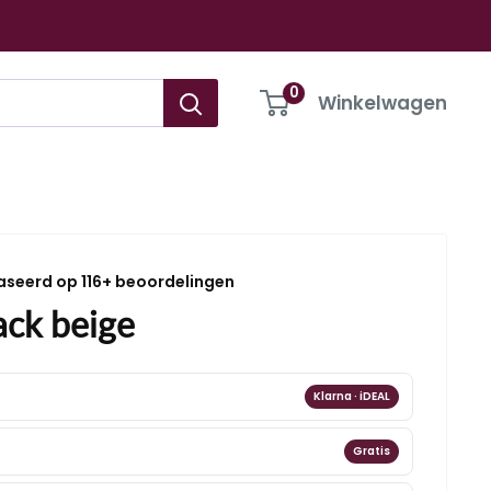
0
Winkelwagen
aseerd op 116+ beoordelingen
ack beige
Klarna · iDEAL
Gratis