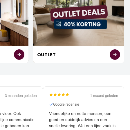
OUTLET
3 maanden geleden
1 maand geleden
nsie
Google recensie
nieuwe vloer. Ook
Vriendelijke en nette mensen, een
r de fijne communicatie
goed en duidelijk advies en een
liteit die geboden kon
snelle levering. Wat een fijne zaak is