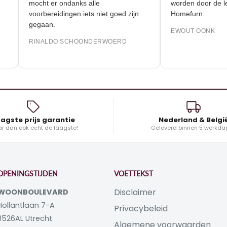
mocht er ondanks alle
worden door
voorbereidingen iets niet goed zijn
Homefurn.
gegaan.
EWOUT OON
RINALDO SCHOONDERWOERD
agste prijs garantie
Nederland & Belgi
r dan ook echt de laagste!
Geleverd binnen 5 werkda
OPENINGSTIJDEN
VOETTEKST
Disclaimer
WOONBOULEVARD
Hollantlaan 7-A
Privacybeleid
3526AL Utrecht
Algemene voorwaarden