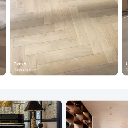
Tom V.
L
"Heel blij mee!"
"