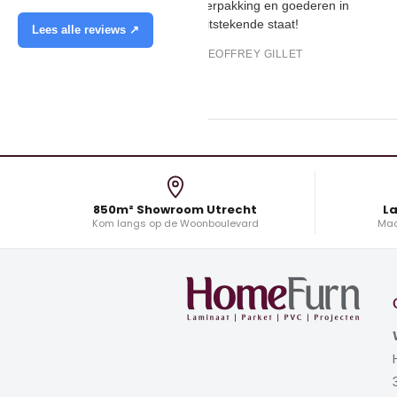
verpakking en goederen in
uitstekende staat!
Lees alle reviews ↗
GEOFFREY GILLET
850m² Showroom Utrecht
La
Kom langs op de Woonboulevard
Maa