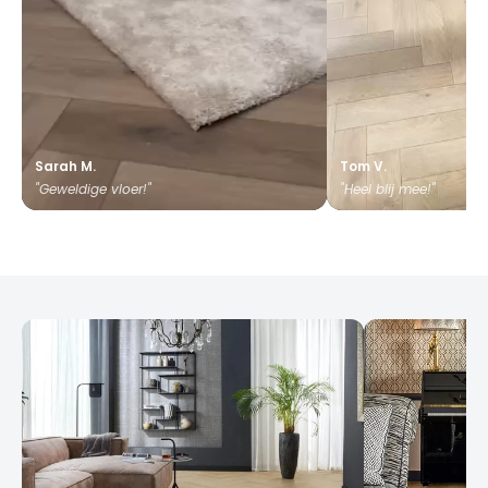
Sarah M.
Tom V.
"Geweldige vloer!"
"Heel blij mee!"