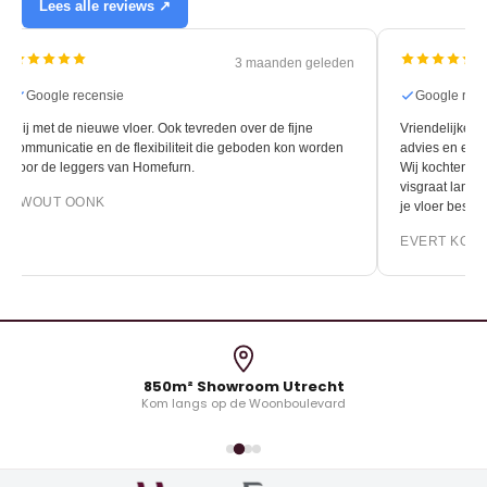
Lees alle reviews ↗
3 maanden geleden
Google recensie
Google rec
Blij met de nieuwe vloer. Ook tevreden over de fijne
Vriendelijke e
communicatie en de flexibiliteit die geboden kon worden
advies en een s
door de leggers van Homefurn.
Wij kochten hi
visgraat lamelp
EWOUT OONK
je vloer bestel
EVERT KOK
850m² Showroom Utrecht
Kom langs op de Woonboulevard