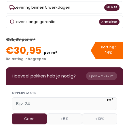
Levering binnen 5 werkdagen
NL & BE
Levenslange garantie
A-merken
€35,99 per m²
€30,95
Korting :
per m²
14%
Belasting inbegrepen
Hoeveel pakken heb je nodig?
1 pak = 2.742 m²
OPPERVLAKTE
m²
Geen
+5%
+10%