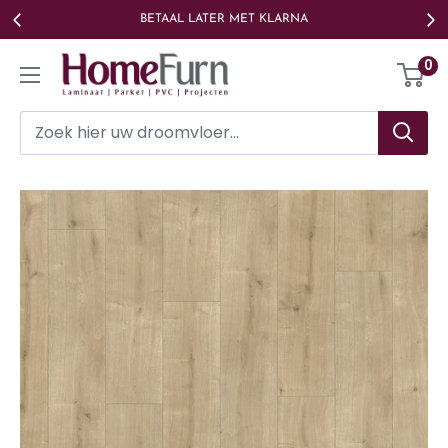
Ga
BETAAL LATER MET KLARNA
naar
Homefurn
0
de
inhoud