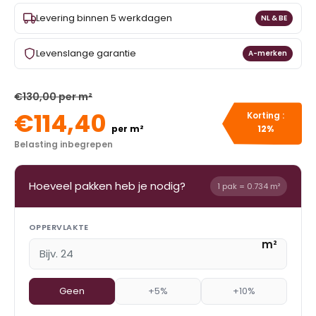
Levering binnen 5 werkdagen
NL & BE
Levenslange garantie
A-merken
€130,00 per m²
€114,40
Korting :
per m²
12%
Belasting inbegrepen
Hoeveel pakken heb je nodig?
1 pak = 0.734 m²
OPPERVLAKTE
m²
Geen
+5%
+10%