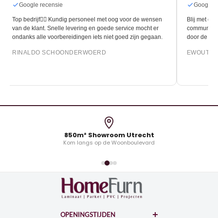
Google recensie
Google r
Top bedrijf👍🏻 Kundig personeel met oog voor de wensen
Blij met de 
van de klant. Snelle levering en goede service mocht er
communicati
ondanks alle voorbereidingen iets niet goed zijn gegaan.
door de leg
RINALDO SCHOONDERWOERD
EWOUT O
850m² Showroom Utrecht
Kom langs op de Woonboulevard
OPENINGSTIJDEN