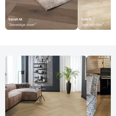
Sarah M.
Tom V.
"Geweldige vloer!"
"Heel blij mee!"