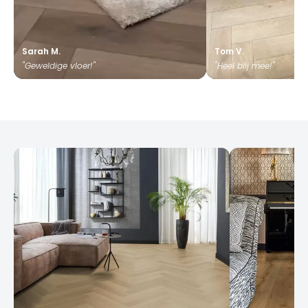
Sarah M.
Tom V.
"Geweldige vloer!"
"Heel blij mee!"