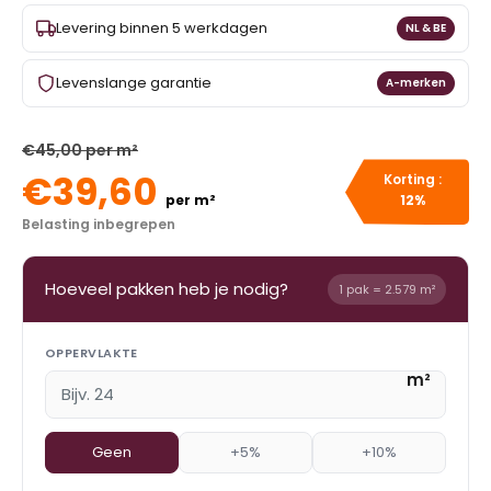
Levering binnen 5 werkdagen
NL & BE
Levenslange garantie
A-merken
€45,00 per m²
€39,60
Korting :
per m²
12%
Belasting inbegrepen
Hoeveel pakken heb je nodig?
1 pak = 2.579 m²
OPPERVLAKTE
m²
Geen
+5%
+10%