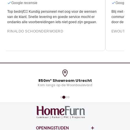
Google recensie
Google r
Top bedrijf👍🏻 Kundig personeel met oog voor de wensen
Blij met de 
van de klant. Snelle levering en goede service mocht er
communicati
ondanks alle voorbereidingen iets niet goed zijn gegaan.
door de leg
RINALDO SCHOONDERWOERD
EWOUT O
850m² Showroom Utrecht
Kom langs op de Woonboulevard
OPENINGSTIJDEN