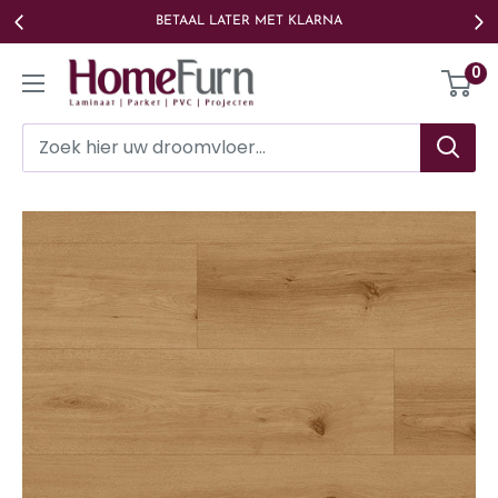
Ga
BETAAL LATER MET KLARNA
naar
Homefurn
0
de
inhoud