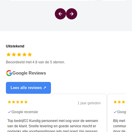
Uitstekend
Beoordeeld met 4.8 van de 5 sterren.
Google Reviews
Lees alle reviews ↗
1 jaar geleden
Google recensie
Google r
Top bedrijf👍🏻 Kundig personeel met oog voor de wensen
Blij met de 
van de klant. Snelle levering en goede service mocht er
communicati
ondanks alle voorbereidingen iets niet goed zijn gegaan.
door de leg