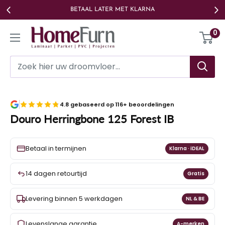
Ga
BETAAL LATER MET KLARNA
naar
Homefurn
0
de
inhoud
4.8 gebaseerd op 116+ beoordelingen
Douro Herringbone 125 Forest IB
Betaal in termijnen
Klarna · iDEAL
14 dagen retourtijd
Gratis
Levering binnen 5 werkdagen
NL & BE
Levenslange garantie
A-merken