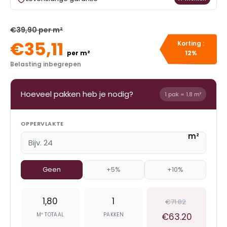
€39,90 per m²
€35,11
Korting :
per m²
12%
Belasting inbegrepen
Hoeveel pakken heb je nodig?
1 pak = 1.8 m²
OPPERVLAKTE
m²
Geen
+5%
+10%
1,80
1
€71.82
M² TOTAAL
PAKKEN
€63.20