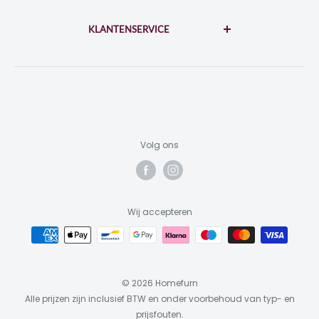
Disclaimer
di-za: 10:00 - 17:00
zo-ma: 12:00 - 17:00
KLANTENSERVICE
Privacybeleid
Algemene voorwaarden
Contact
KvK: 73310964
BTW: NL859453698B01
Garantie & Reparatie
Retourneren
Inloggen
Volg ons
Wij accepteren
© 2026 Homefurn
Alle prijzen zijn inclusief BTW en onder voorbehoud van typ- en
prijsfouten.