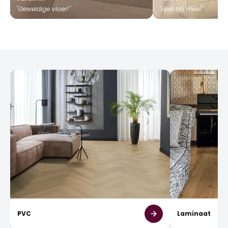
"Geweldige vloer!"
"Heel blij mee!"
PVC
Laminaat