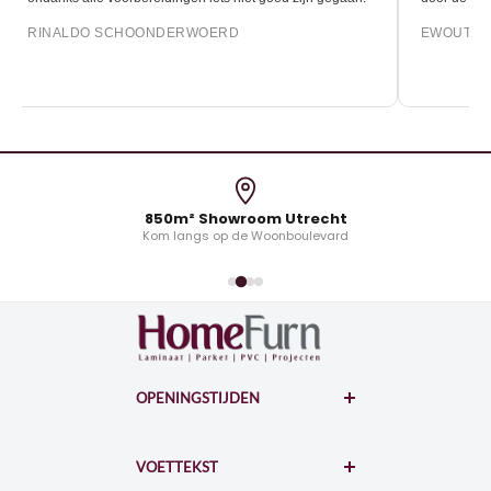
RINALDO SCHOONDERWOERD
EWOUT O
850m² Showroom Utrecht
Kom langs op de Woonboulevard
OPENINGSTIJDEN
WOONBOULEVARD
Hollantlaan 7-A
VOETTEKST
3526AL Utrecht