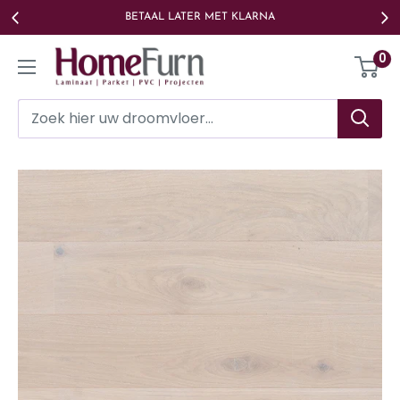
Ga
BETAAL LATER MET KLARNA
naar
Homefurn
0
de
inhoud