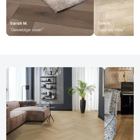
Sarah M.
Tom V.
"Geweldige vloer!"
"Heel blij mee!"