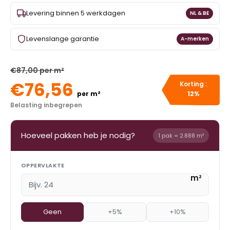
Levering binnen 5 werkdagen
NL & BE
Levenslange garantie
A-merken
€87,00 per m²
€76,56
Korting :
per m²
12%
Belasting inbegrepen
Hoeveel pakken heb je nodig?
1 pak = 2.888 m²
OPPERVLAKTE
m²
Geen
+5%
+10%