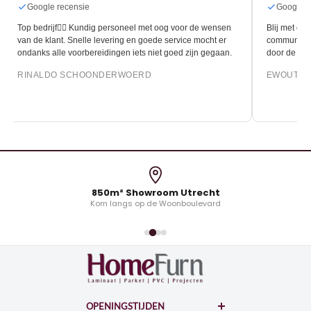
Google recensie
Google r
Top bedrijf👍🏻 Kundig personeel met oog voor de wensen
Blij met de 
van de klant. Snelle levering en goede service mocht er
communicati
ondanks alle voorbereidingen iets niet goed zijn gegaan.
door de leg
RINALDO SCHOONDERWOERD
EWOUT O
850m² Showroom Utrecht
Kom langs op de Woonboulevard
OPENINGSTIJDEN