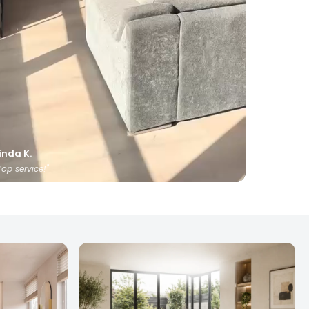
inda K.
Top service!"