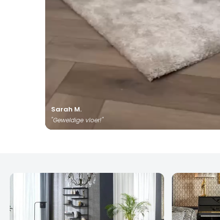
Sarah M.
"Geweldige vloer!"