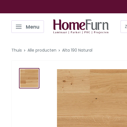
Ga
naar
de
Homefurn
Menu
inhoud
Thuis
Alle producten
Alta 190 Natural