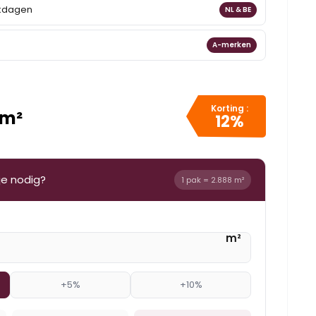
rkdagen
NL & BE
A-merken
Korting :
 m²
12%
je nodig?
1 pak = 2.888 m²
m²
+5%
+10%