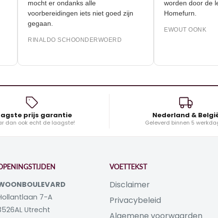
mocht er ondanks alle
worden door
voorbereidingen iets niet goed zijn
Homefurn.
gegaan.
EWOUT OON
RINALDO SCHOONDERWOERD
agste prijs garantie
Nederland & Belgi
r dan ook echt de laagste!
Geleverd binnen 5 werkda
OPENINGSTIJDEN
VOETTEKST
Disclaimer
WOONBOULEVARD
Hollantlaan 7-A
Privacybeleid
3526AL Utrecht
Algemene voorwaarden