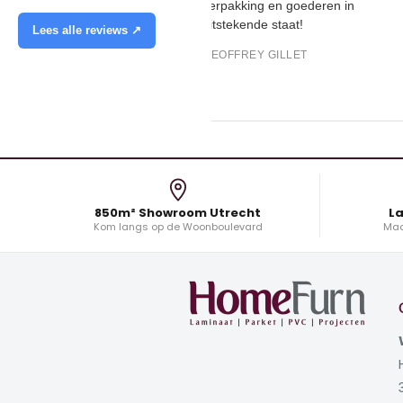
verpakking en goederen in
uitstekende staat!
Lees alle reviews ↗
GEOFFREY GILLET
850m² Showroom Utrecht
La
Kom langs op de Woonboulevard
Maa