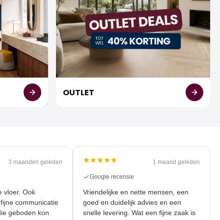
OUTLET
3 maanden geleden
1 maand geleden
nsie
Google recensie
nieuwe vloer. Ook
Vriendelijke en nette mensen, een
r de fijne communicatie
goed en duidelijk advies en een
liteit die geboden kon
snelle levering. Wat een fijne zaak is