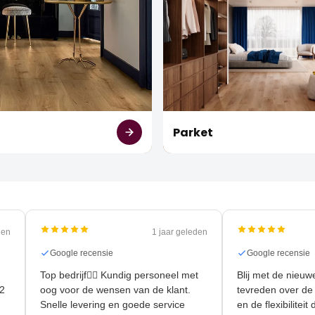
t
Parket
 geleden
1 jaar geleden
Google recensie
Google rece
Top bedrijf👍🏻 Kundig personeel met
Blij met de 
r 90m2
oog voor de wensen van de klant.
tevreden ove
Snelle levering en goede service
en de flexibi