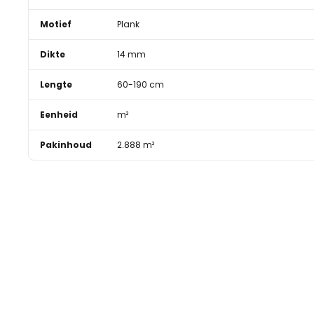
Motief
Plank
Dikte
14 mm
Lengte
60-190 cm
Eenheid
m²
Pakinhoud
2.888 m²