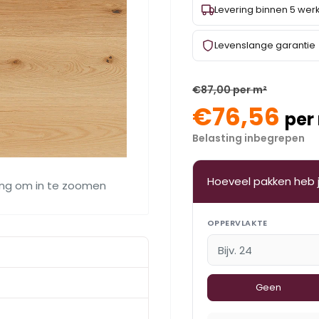
Levering binnen 5 we
Levenslange garantie
€87,00 per m²
€76,56
per
Belasting inbegrepen
Hoeveel pakken heb 
ing om in te zoomen
OPPERVLAKTE
Geen