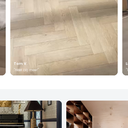
Tom V.
L
"Heel blij mee!"
"