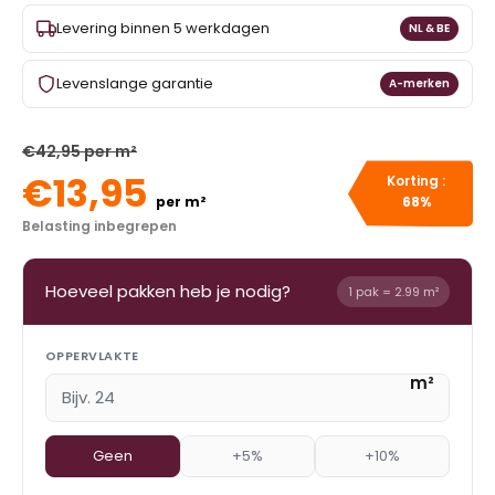
Levering binnen 5 werkdagen
NL & BE
Levenslange garantie
A-merken
€42,95 per m²
€13,95
Korting :
per m²
68%
Belasting inbegrepen
Hoeveel pakken heb je nodig?
1 pak = 2.99 m²
OPPERVLAKTE
m²
Geen
+5%
+10%