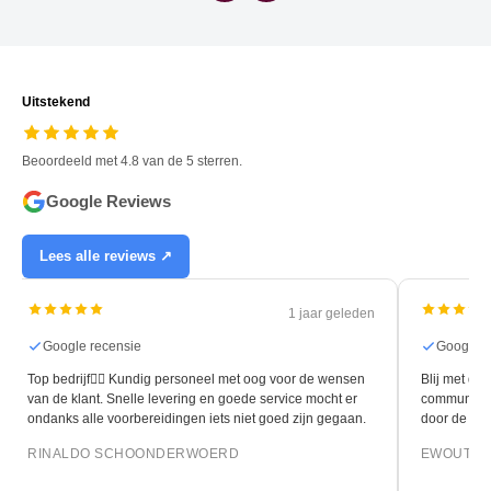
Uitstekend
Beoordeeld met 4.8 van de 5 sterren.
Google Reviews
Lees alle reviews ↗
1 jaar geleden
Google recensie
Google r
Top bedrijf👍🏻 Kundig personeel met oog voor de wensen
Blij met de 
van de klant. Snelle levering en goede service mocht er
communicati
ondanks alle voorbereidingen iets niet goed zijn gegaan.
door de leg
RINALDO SCHOONDERWOERD
EWOUT O