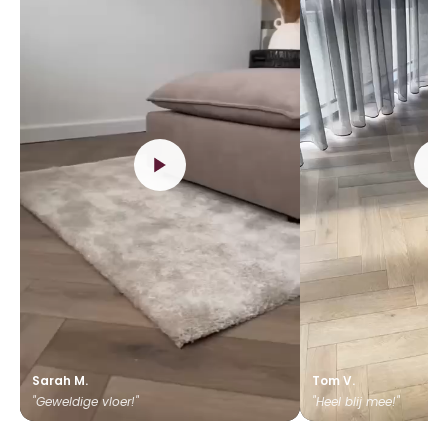
Sarah M.
Tom V.
"Geweldige vloer!"
"Heel blij mee!"