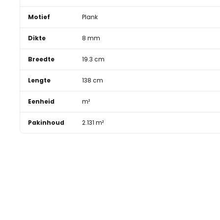
Motief
Plank
Dikte
8 mm
Breedte
19.3 cm
Lengte
138 cm
Eenheid
m²
Pakinhoud
2.131 m²