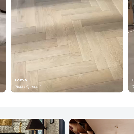
Tom V.
L
"Heel blij mee!"
"