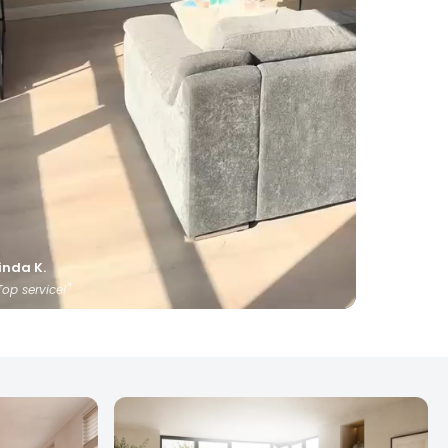
inda K.
Top service!"