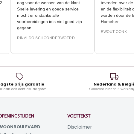
r 90m2
oog voor de wensen van de klant.
tevreden ove
Snelle levering en goede service
en de flexibi
mocht er ondanks alle
worden door
voorbereidingen iets niet goed zijn
Homefurn.
gegaan.
EWOUT OON
RINALDO SCHOONDERWOERD
agste prijs garantie
Nederland & Belgi
r dan ook echt de laagste!
Geleverd binnen 5 werkda
OPENINGSTIJDEN
VOETTEKST
Disclaimer
WOONBOULEVARD