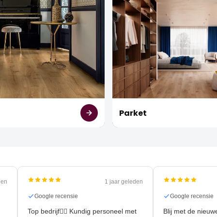
t
Parket
 geleden
1 jaar geleden
Google recensie
Google rece
Top bedrijf👍🏻 Kundig personeel met
Blij met de 