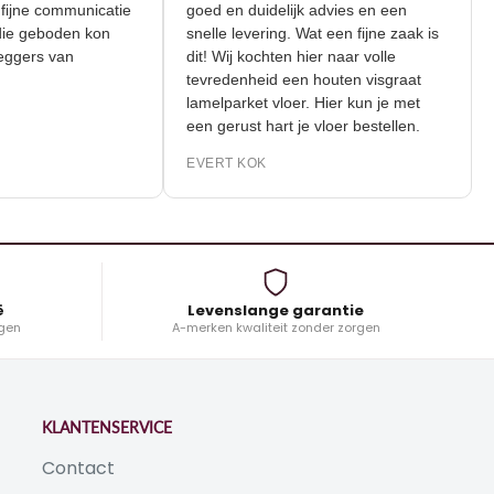
r de fijne communicatie
goed en duidelijk advies en een
liteit die geboden kon
snelle levering. Wat een fijne zaak is
 de leggers van
dit! Wij kochten hier naar volle
tevredenheid een houten visgraat
lamelparket vloer. Hier kun je met
K
een gerust hart je vloer bestellen.
EVERT KOK
ë
Levenslange garantie
gen
A-merken kwaliteit zonder zorgen
KLANTENSERVICE
Contact