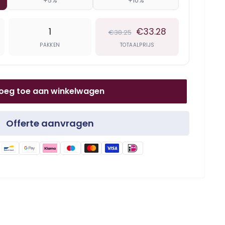
+5%
+10%
1
€33.28
€38.25
PAKKEN
TOTAALPRIJS
oeg toe aan winkelwagen
Offerte aanvragen