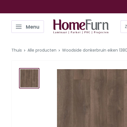
Ga
naar
de
Homefurn
Menu
inhoud
Thuis
Alle producten
Woodside donkerbruin eiken 1380x