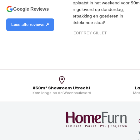
geplaatst in het weekend voo
Google Reviews
en geleverd op donderdag,
verpakking en goederen in
uitstekende staat!
Lees alle reviews ↗
GEOFFREY GILLET
850m² Showroom Utrecht
La
Kom langs op de Woonboulevard
Maa