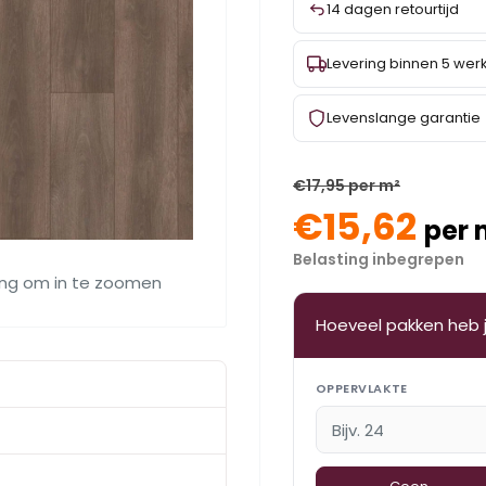
14 dagen retourtijd
Levering binnen 5 we
Levenslange garantie
€17,95 per m²
€15,62
per 
Belasting inbegrepen
ing om in te zoomen
Hoeveel pakken heb 
OPPERVLAKTE