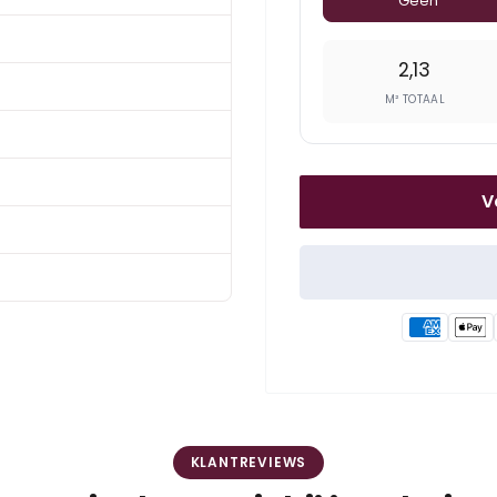
Geen
2,13
M² TOTAAL
V
KLANTREVIEWS