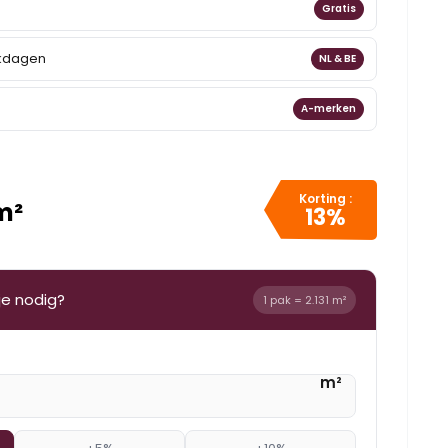
Gratis
rkdagen
NL & BE
A-merken
Korting :
m²
13%
je nodig?
1 pak = 2.131 m²
m²