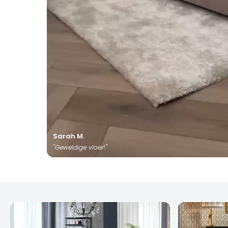
Sarah M.
"Geweldige vloer!"