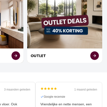
OUTLET
3 maanden geleden
1 maand geleden
nsie
Google recensie
nieuwe vloer. Ook
Vriendelijke en nette mensen, een