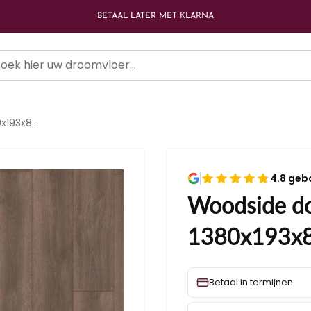
BETAAL LATER MET KLARNA
193x8...
4.8 geb
Woodside do
1380x193x
Betaal in termijnen