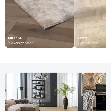
Sarah M.
Tom V.
"Geweldige vloer!"
"Heel blij mee!"