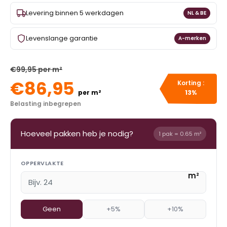
Levering binnen 5 werkdagen
NL & BE
Levenslange garantie
A-merken
€99,95 per m²
€86,95
Korting :
per m²
13%
Belasting inbegrepen
Hoeveel pakken heb je nodig?
1 pak = 0.65 m²
OPPERVLAKTE
m²
Geen
+5%
+10%