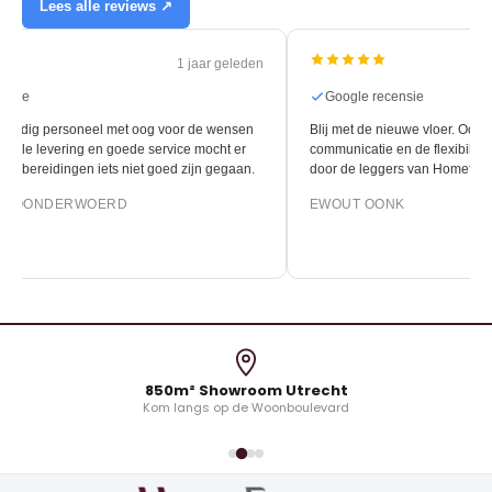
Lees alle reviews ↗
3 maanden geleden
Google recensie
Google rec
Blij met de nieuwe vloer. Ook tevreden over de fijne
Vriendelijke e
communicatie en de flexibiliteit die geboden kon worden
advies en een s
door de leggers van Homefurn.
Wij kochten hi
visgraat lamelp
EWOUT OONK
je vloer bestel
EVERT KOK
850m² Showroom Utrecht
Kom langs op de Woonboulevard