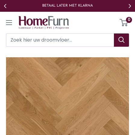
Ga
BETAAL LATER MET KLARNA
naar
Homefurn
0
de
inhoud