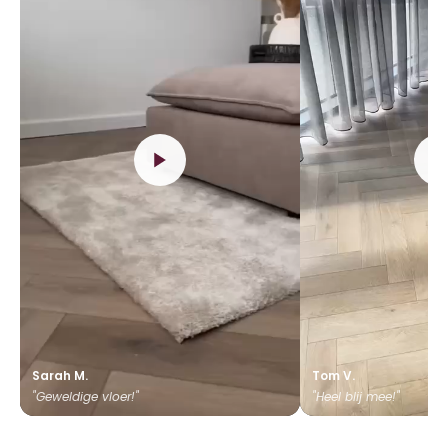
Sarah M.
Tom V.
"Geweldige vloer!"
"Heel blij mee!"