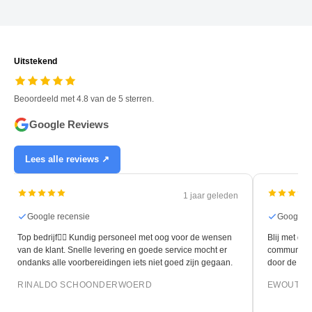
Uitstekend
Beoordeeld met 4.8 van de 5 sterren.
Google Reviews
Lees alle reviews ↗
1 jaar geleden
Google recensie
Google r
Top bedrijf👍🏻 Kundig personeel met oog voor de wensen
Blij met de 
van de klant. Snelle levering en goede service mocht er
communicati
ondanks alle voorbereidingen iets niet goed zijn gegaan.
door de leg
RINALDO SCHOONDERWOERD
EWOUT O