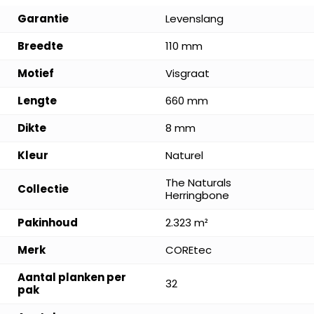
Garantie
Levenslang
Breedte
110 mm
Motief
Visgraat
Lengte
660 mm
Dikte
8 mm
Kleur
Naturel
The Naturals
Collectie
Herringbone
Pakinhoud
2.323 m²
Merk
COREtec
Aantal planken per
32
pak