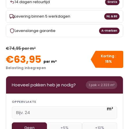
14 dagen retourtijd
Gratis
Levering binnen 5 werkdagen
NL & BE
Levenslange garantie
A-merken
€74,95 per m²
€63,95
Korting :
per m²
15%
Belasting inbegrepen
Hoeveel pakken heb je nodig?
1 pak = 2.323 m²
OPPERVLAKTE
m²
Geen
+5%
+10%