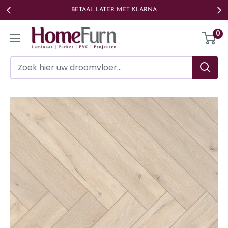
Ga
BETAAL LATER MET KLARNA
naar
Homefurn
0
de
inhoud