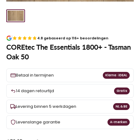
4.8 gebaseerd op 116+ beoordelingen
COREtec The Essentials 1800+ - Tasman
Oak 50
Betaal in termijnen
Klarna · iDEAL
14 dagen retourtijd
Gratis
Levering binnen 5 werkdagen
NL & BE
Levenslange garantie
A-merken