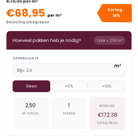
€79,95 per m²
€68,95
Korting :
per m²
14%
Belasting inbegrepen
Hoeveel pakken heb je nodig?
1 pak = 2.50 m²
OPPERVLAKTE
m²
Geen
+5%
+10%
2,50
1
€199.88
M² TOTAAL
PAKKEN
€172.38
TOTAALPRIJS