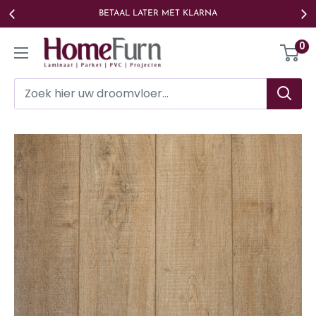
Ga
BETAAL LATER MET KLARNA
naar
Homefurn
0
de
inhoud