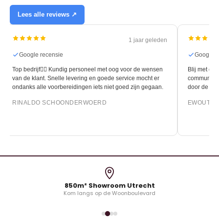
Lees alle reviews ↗
1 jaar geleden
Google recensie
Google r
Top bedrijf👍🏻 Kundig personeel met oog voor de wensen
Blij met de 
van de klant. Snelle levering en goede service mocht er
communicati
ondanks alle voorbereidingen iets niet goed zijn gegaan.
door de leg
RINALDO SCHOONDERWOERD
EWOUT O
850m² Showroom Utrecht
Kom langs op de Woonboulevard