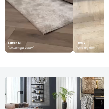
Sarah M.
Tom V.
"Geweldige vloer!"
"Heel blij mee!"