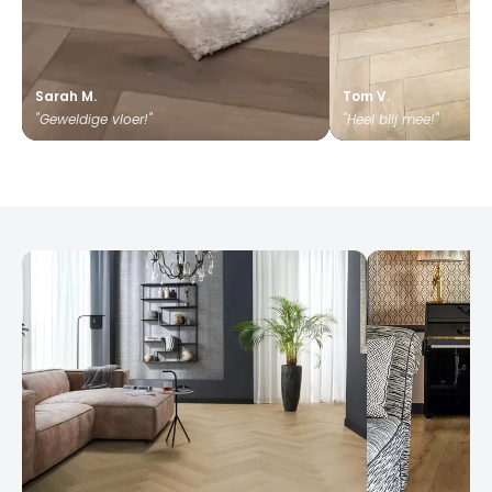
Sarah M.
Tom V.
"Geweldige vloer!"
"Heel blij mee!"