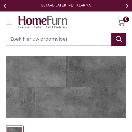
Ga
BETAAL LATER MET KLARNA
naar
Homefurn
0
de
inhoud