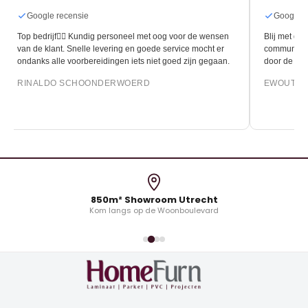
Google recensie
Google r
Top bedrijf👍🏻 Kundig personeel met oog voor de wensen
Blij met de 
van de klant. Snelle levering en goede service mocht er
communicati
ondanks alle voorbereidingen iets niet goed zijn gegaan.
door de leg
RINALDO SCHOONDERWOERD
EWOUT O
850m² Showroom Utrecht
Kom langs op de Woonboulevard