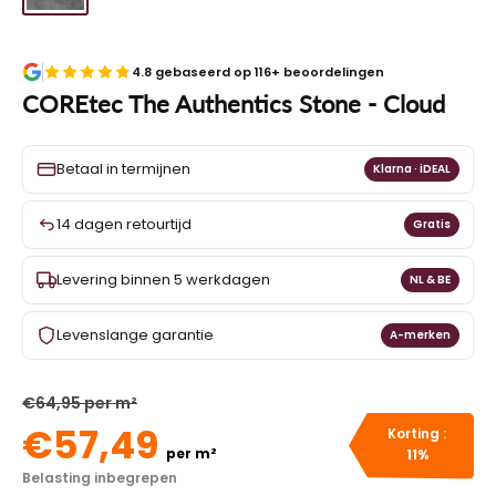
4.8 gebaseerd op 116+ beoordelingen
COREtec The Authentics Stone - Cloud
Betaal in termijnen
Klarna · iDEAL
14 dagen retourtijd
Gratis
Levering binnen 5 werkdagen
NL & BE
Levenslange garantie
A-merken
€64,95 per m²
€57,49
Korting :
per m²
11%
Belasting inbegrepen