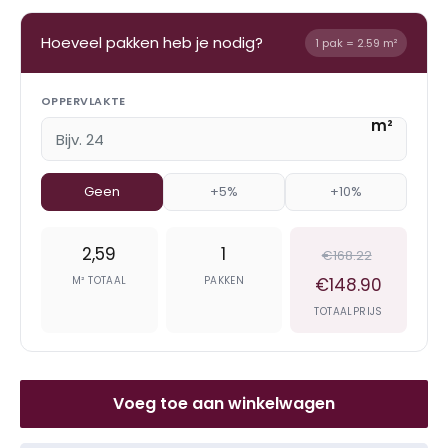
Hoeveel pakken heb je nodig?
1 pak = 2.59 m²
OPPERVLAKTE
m²
Geen
+5%
+10%
2,59
1
€168.22
M² TOTAAL
PAKKEN
€148.90
TOTAALPRIJS
Voeg toe aan winkelwagen