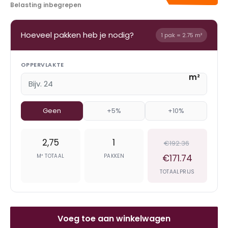
Belasting inbegrepen
Hoeveel pakken heb je nodig?
1 pak = 2.75 m²
OPPERVLAKTE
m²
Geen
+5%
+10%
2,75
1
€192.36
M² TOTAAL
PAKKEN
€171.74
TOTAALPRIJS
Voeg toe aan winkelwagen