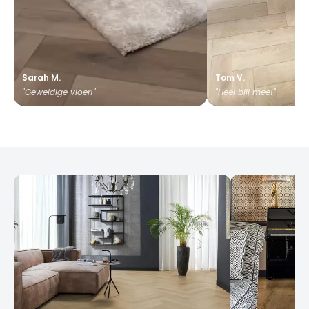
Sarah M.
Tom V.
"Geweldige vloer!"
"Heel blij mee!"