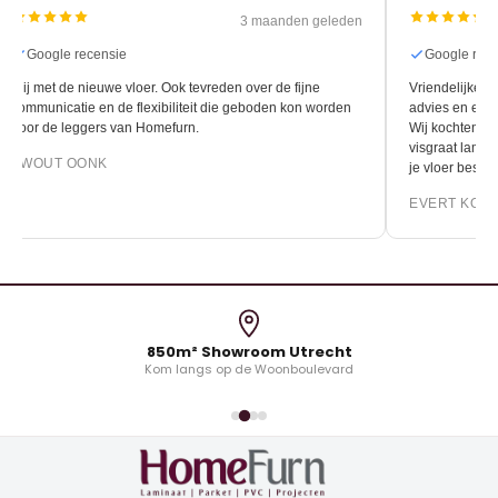
3 maanden geleden
Google recensie
Google rec
Blij met de nieuwe vloer. Ook tevreden over de fijne
Vriendelijke e
communicatie en de flexibiliteit die geboden kon worden
advies en een s
door de leggers van Homefurn.
Wij kochten hi
visgraat lamelp
EWOUT OONK
je vloer bestel
EVERT KOK
850m² Showroom Utrecht
Kom langs op de Woonboulevard