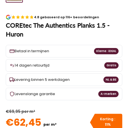
4.8 gebaseerd op 116+ beoordelingen
COREtec The Authentics Planks 1.5 -
Huron
Betaal in termijnen
Klarna · iDEAL
14 dagen retourtijd
Gratis
Levering binnen 5 werkdagen
NL & BE
Levenslange garantie
A-merken
€69,95 per m²
€62,45
Korting :
per m²
11%