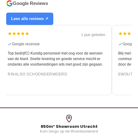
Google Reviews
Lees alle reviews ↗
1 jaar geleden
Google recensie
Google r
Top bedrijf👍🏻 Kundig personeel met oog voor de wensen
Blij met de 
van de klant. Snelle levering en goede service mocht er
communicati
ondanks alle voorbereidingen iets niet goed zijn gegaan.
door de leg
RINALDO SCHOONDERWOERD
EWOUT O
850m² Showroom Utrecht
Kom langs op de Woonboulevard