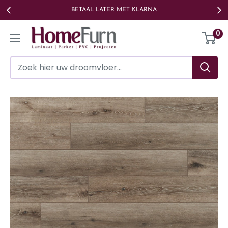
Ga
BETAAL LATER MET KLARNA
naar
Homefurn
0
de
inhoud