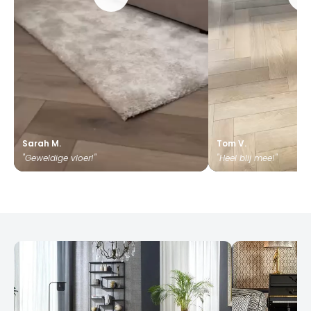
Sarah M.
Tom V.
"Geweldige vloer!"
"Heel blij mee!"