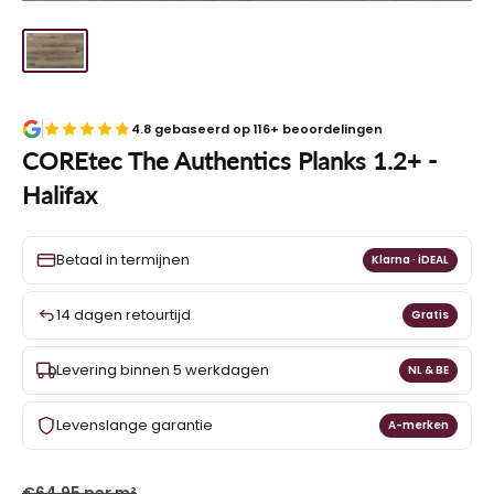
4.8 gebaseerd op 116+ beoordelingen
COREtec The Authentics Planks 1.2+ -
Halifax
Betaal in termijnen
Klarna · iDEAL
14 dagen retourtijd
Gratis
Levering binnen 5 werkdagen
NL & BE
Levenslange garantie
A-merken
€64,95 per m²