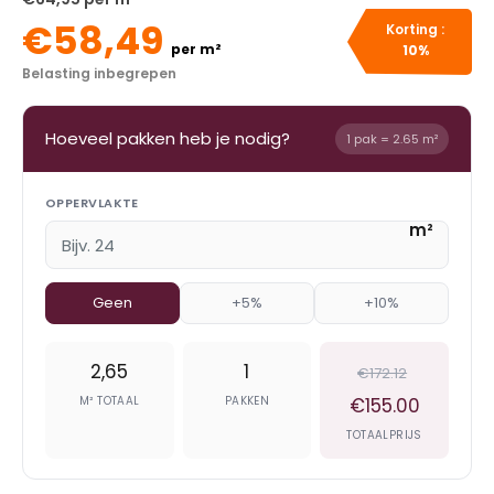
€58,49
Korting :
per m²
10%
Belasting inbegrepen
Hoeveel pakken heb je nodig?
1 pak = 2.65 m²
OPPERVLAKTE
m²
Geen
+5%
+10%
2,65
1
€172.12
M² TOTAAL
PAKKEN
€155.00
TOTAALPRIJS