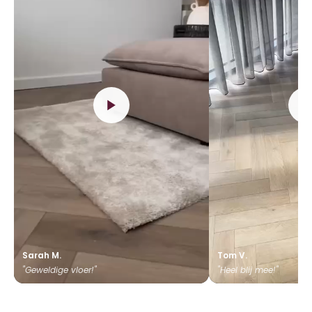
Sarah M.
Tom V.
"Geweldige vloer!"
"Heel blij mee!"