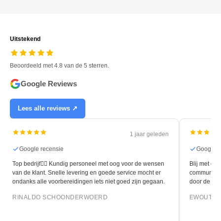
Uitstekend
Beoordeeld met 4.8 van de 5 sterren.
Google Reviews
Lees alle reviews ↗
1 jaar geleden
Google recensie
Google r
Top bedrijf👍🏻 Kundig personeel met oog voor de wensen
Blij met de 
van de klant. Snelle levering en goede service mocht er
communicati
ondanks alle voorbereidingen iets niet goed zijn gegaan.
door de leg
RINALDO SCHOONDERWOERD
EWOUT O