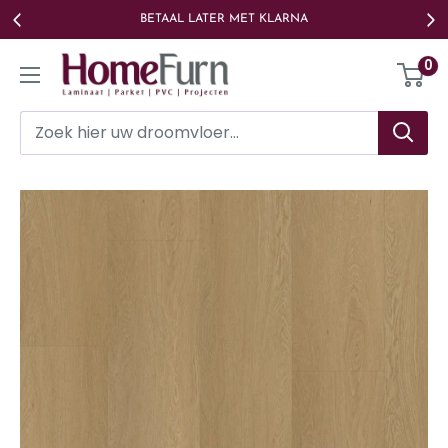
Ga
BETAAL LATER MET KLARNA
naar
Homefurn
0
de
inhoud