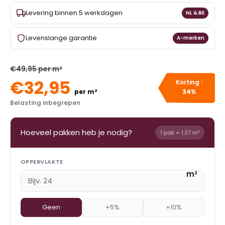
Levering binnen 5 werkdagen
NL & BE
Levenslange garantie
A-merken
€49,95 per m²
€32,95
Korting :
per m²
34%
Belasting inbegrepen
Hoeveel pakken heb je nodig?
1 pak = 1.37 m²
OPPERVLAKTE
m²
Geen
+5%
+10%