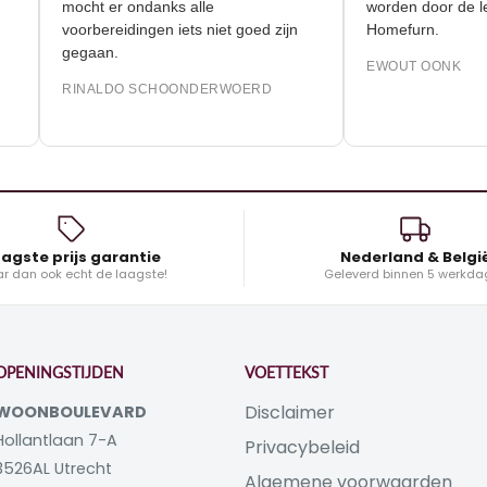
mocht er ondanks alle
worden door
voorbereidingen iets niet goed zijn
Homefurn.
gegaan.
EWOUT OON
RINALDO SCHOONDERWOERD
agste prijs garantie
Nederland & Belgi
r dan ook echt de laagste!
Geleverd binnen 5 werkda
OPENINGSTIJDEN
VOETTEKST
Disclaimer
WOONBOULEVARD
Hollantlaan 7-A
Privacybeleid
3526AL Utrecht
Algemene voorwaarden