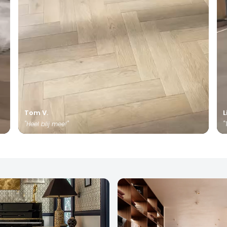
Tom V.
L
"Heel blij mee!"
"