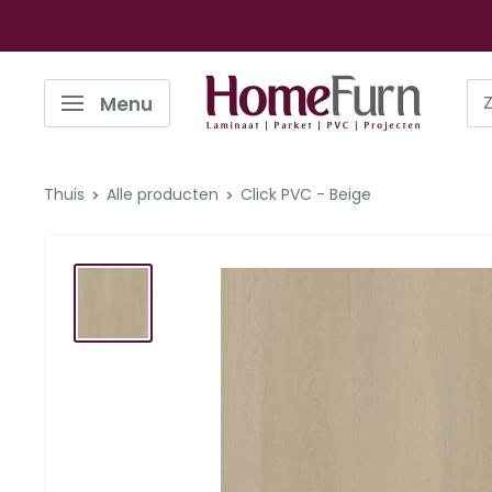
Ga
naar
de
Homefurn
Menu
inhoud
Thuis
Alle producten
Click PVC - Beige