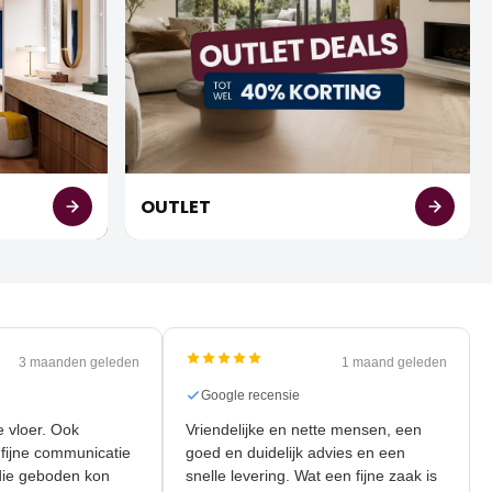
OUTLET
3 maanden geleden
1 maand geleden
nsie
Google recensie
nieuwe vloer. Ook
Vriendelijke en nette mensen, een
r de fijne communicatie
goed en duidelijk advies en een
liteit die geboden kon
snelle levering. Wat een fijne zaak is