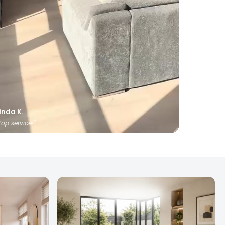
inda K.
Top service!"