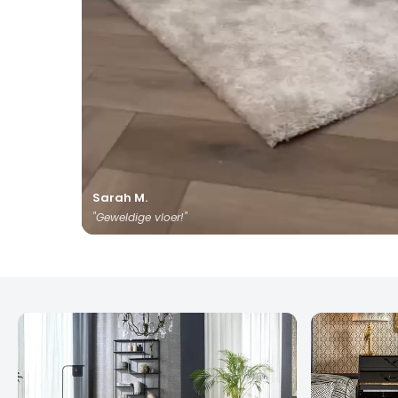
Sarah M.
"Geweldige vloer!"