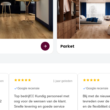
t
Parket
 geleden
1 jaar geleden
Google recensie
Google rece
Top bedrijf👍🏻 Kundig personeel met
Blij met de 
r 90m2
oog voor de wensen van de klant.
tevreden ove
Snelle levering en goede service
en de flexibi