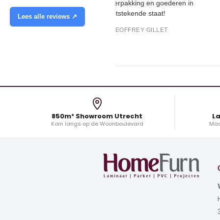
verpakking en goederen in
uitstekende staat!
Lees alle reviews ↗
GEOFFREY GILLET
850m² Showroom Utrecht
La
Kom langs op de Woonboulevard
Maa