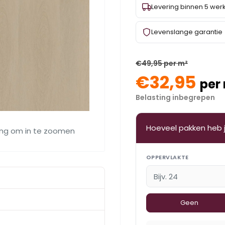
Levering binnen 5 we
Levenslange garantie
€49,95 per m²
€32,95
per
Belasting inbegrepen
Hoeveel pakken heb 
ing om in te zoomen
OPPERVLAKTE
Geen