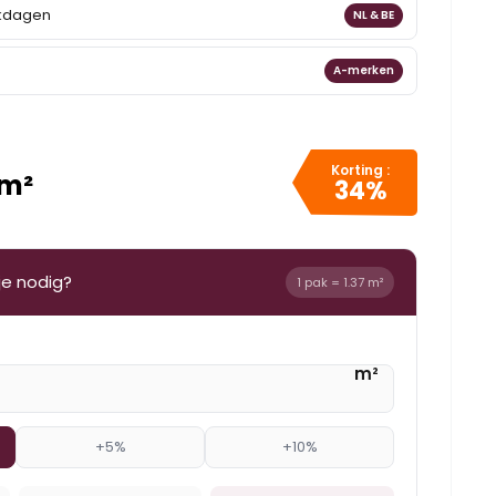
rkdagen
NL & BE
A-merken
Korting :
 m²
34%
je nodig?
1 pak = 1.37 m²
m²
+5%
+10%