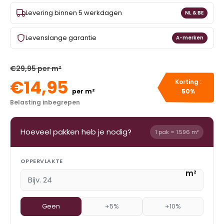
Levering binnen 5 werkdagen
NL & BE
Levenslange garantie
A-merken
€29,95 per m²
€14,95
Korting :
per m²
50%
Belasting inbegrepen
Hoeveel pakken heb je nodig?
1 pak = 1.596 m²
OPPERVLAKTE
m²
Geen
+5%
+10%