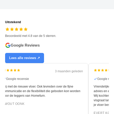
Uitstekend
Beoordeeld met 4.8 van de 5 sterren.
Google Reviews
Lees alle reviews ↗
3 maanden geleden
Google recensie
Google rec
Blij met de nieuwe vloer. Ook tevreden over de fijne
Vriendelijke e
communicatie en de flexibiliteit die geboden kon worden
advies en een s
door de leggers van Homefurn.
Wij kochten hi
visgraat lamelp
EWOUT OONK
je vloer bestel
EVERT KOK