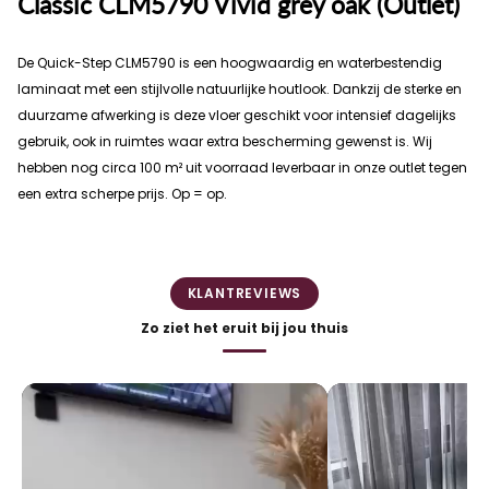
Classic CLM5790 Vivid grey oak (Outlet)
De Quick-Step CLM5790 is een hoogwaardig en waterbestendig
laminaat met een stijlvolle natuurlijke houtlook. Dankzij de sterke en
duurzame afwerking is deze vloer geschikt voor intensief dagelijks
gebruik, ook in ruimtes waar extra bescherming gewenst is. Wij
hebben nog circa 100 m² uit voorraad leverbaar in onze outlet tegen
een extra scherpe prijs. Op = op.
KLANTREVIEWS
Zo ziet het eruit bij jou thuis