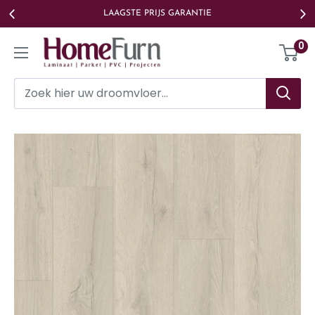
Ga
LAAGSTE PRIJS GARANTIE
naar
Homefurn
0
de
inhoud