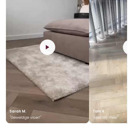
Sarah M.
Tom V.
"Geweldige vloer!"
"Heel blij mee!"