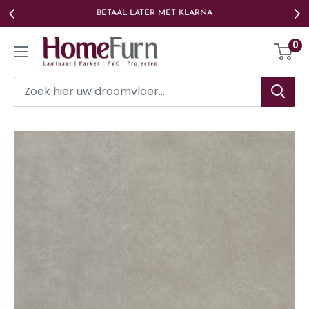
Ga
BETAAL LATER MET KLARNA
naar
Homefurn
0
de
inhoud