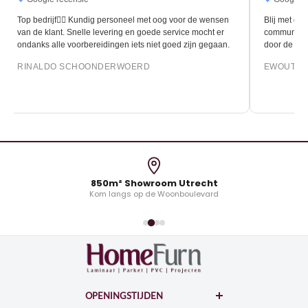
op bedrijf👍🏻 Kundig personeel met oog voor de wensen
Blij met de nieuw
an de klant. Snelle levering en goede service mocht er
communicatie en d
ndanks alle voorbereidingen iets niet goed zijn gegaan.
door de leggers 
RINALDO SCHOONDERWOERD
EWOUT OONK
850m² Showroom Utrecht
Kom langs op de Woonboulevard
OPENINGSTIJDEN