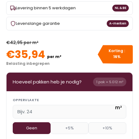
Levering binnen 5 werkdagen
NL & BE
Levenslange garantie
A-merken
€42,95 per m²
€35,94
Korting :
per m²
16%
Belasting inbegrepen
Hoeveel pakken heb je nodig?
1 pak = 5.012 m²
OPPERVLAKTE
m²
Geen
+5%
+10%