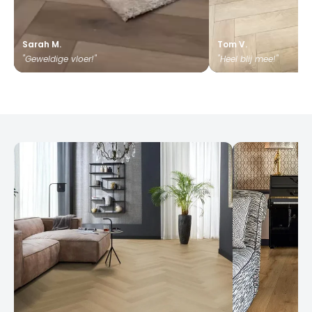
Sarah M.
Tom V.
"Geweldige vloer!"
"Heel blij mee!"