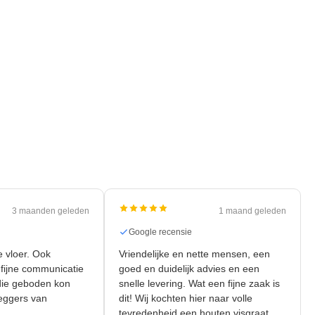
3 maanden geleden
1 maand geleden
Google recensie
e vloer. Ook
Vriendelijke en nette mensen, een
 fijne communicatie
goed en duidelijk advies en een
t die geboden kon
snelle levering. Wat een fijne zaak is
eggers van
dit! Wij kochten hier naar volle
tevredenheid een houten visgraat