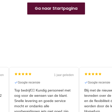
Ga naar Startpagina
den
1 jaar geleden
Google recensie
Google recensie
Top bedrijf👍🏻 Kundig personeel met
Blij met de nieuw
m2
oog voor de wensen van de klant.
tevreden over de
Snelle levering en goede service
en de flexibilitei
mocht er ondanks alle
worden door de l
voorbereidingen iets niet goed zijn
Homefurn.