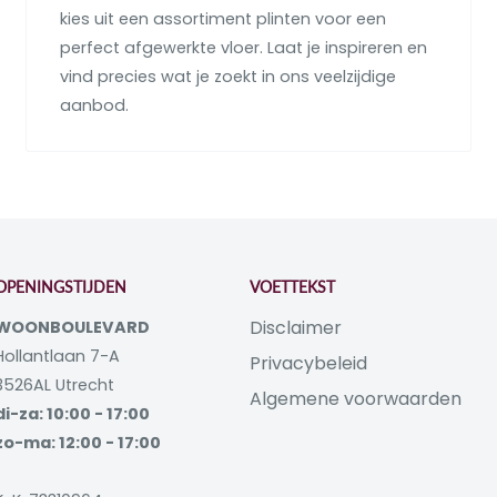
kies uit een assortiment plinten voor een
perfect afgewerkte vloer. Laat je inspireren en
vind precies wat je zoekt in ons veelzijdige
aanbod.
OPENINGSTIJDEN
VOETTEKST
Disclaimer
WOONBOULEVARD
Hollantlaan 7-A
Privacybeleid
3526AL Utrecht
Algemene voorwaarden
di-za: 10:00 - 17:00
zo-ma: 12:00 - 17:00