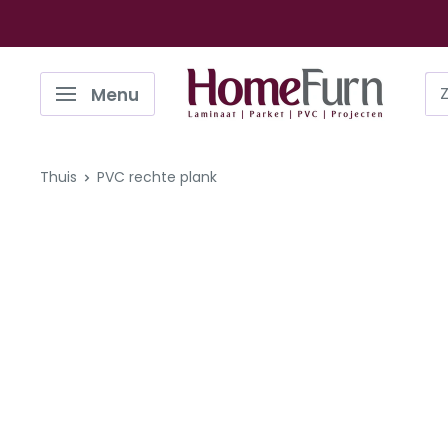
Ga
naar
de
Homefurn
Menu
inhoud
Thuis
PVC rechte plank