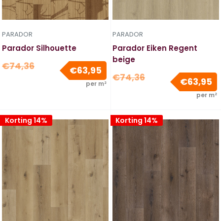
PARADOR
PARADOR
Parador Silhouette
Parador Eiken Regent
beige
Normale
€74,36
Verkoopprijs
€63,95
Normale
prijs
€74,36
V
€63,95
per m²
prijs
per m²
Korting 14%
Korting 14%