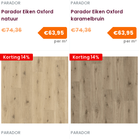
PARADOR
PARADOR
Parador Eiken Oxford
Parador Eiken Oxford
natuur
karamelbruin
Normale
Normale
€74,36
€74,36
Verkoopprijs
V
€63,95
€63,95
prijs
prijs
per m²
per m²
Korting 14%
Korting 14%
PARADOR
PARADOR