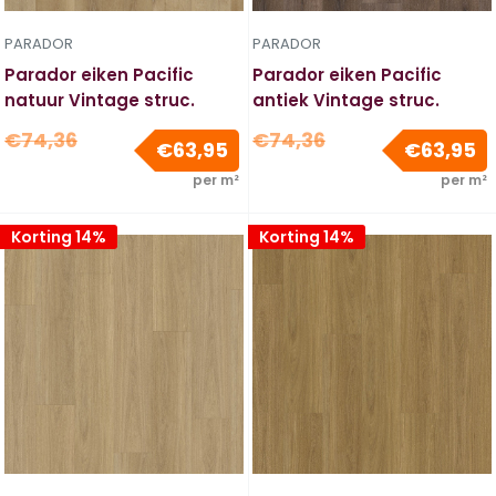
PARADOR
PARADOR
Parador eiken Pacific
Parador eiken Pacific
natuur Vintage struc.
antiek Vintage struc.
Normale
Normale
€74,36
€74,36
Verkoopprijs
V
€63,95
€63,95
prijs
prijs
per m²
per m²
Korting 14%
Korting 14%