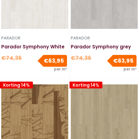
PARADOR
PARADOR
Parador Symphony White
Parador Symphony grey
Normale
Normale
€74,36
€74,36
Verkoopprijs
V
€63,95
€63,95
prijs
prijs
per m²
per m²
Korting 14%
Korting 14%