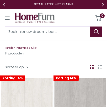
Ga
LAAGSTE PRIJS GARANTIE
naar
Homefurn
0
de
inhoud
Parador Trendtime 8 Click
14 producten
Sorteer op
Korting 14%
Korting 14%