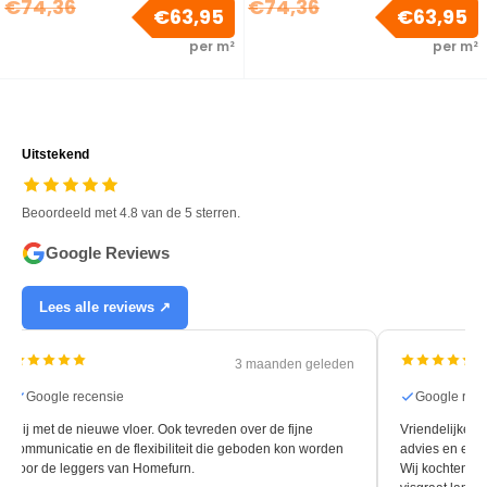
Normale
Normale
€74,36
€74,36
Verkoopprijs
V
€63,95
€63,95
prijs
prijs
per m²
per m²
Uitstekend
Beoordeeld met 4.8 van de 5 sterren.
Google Reviews
Lees alle reviews ↗
3 maanden geleden
Google recensie
Google rec
Blij met de nieuwe vloer. Ook tevreden over de fijne
Vriendelijke e
communicatie en de flexibiliteit die geboden kon worden
advies en een s
door de leggers van Homefurn.
Wij kochten hi