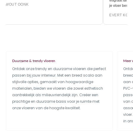
visgraat lamelp
EWOUT OONK
je vloer bestel
EVERT KOK
Duurzame & trendy vloeren
Meer 
Ontdek onze trendy en duurzame vloeren die perfect
Ontde
passen bij jouw interieur. Met een breed scala aan
bree
stijlvolle opties, gemaakt van hoogwaardige
aan a
materialen, bieden we vloeren die zowel esthetisch
PVC-v
aantrekkelijk als milieuvriendelijk zijn. Creëer een
passe
prachtige en duurzame basis voor je ruimte met
van o
onze vloeren van de hoogste kwaliteit.
assor
vloer
in on