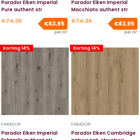
Parador Eiken Imperial
Parador Eiken Imperial
Pure authent str
Macchiato authent str
Normale
Normale
€74,36
€74,36
Verkoopprijs
V
€63,95
€63,95
prijs
prijs
per m²
per m²
Korting 14%
Korting 14%
PARADOR
PARADOR
Parador Eiken Imperial
Parador Eiken Cambridge