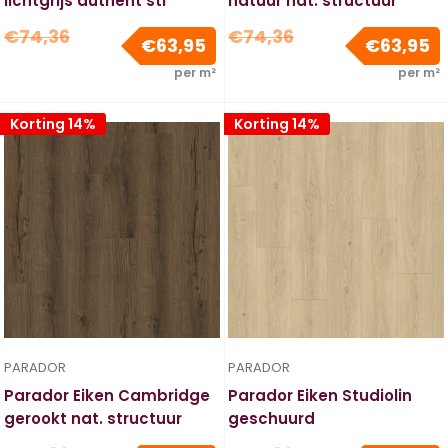
lichtgrijs authent str
natuur nat. structuur
Normale
Normale
€74,36
€74,36
Verkoopprijs
V
€63,95
€63,95
prijs
prijs
per m²
per m²
Korting 14%
Korting 14%
PARADOR
PARADOR
Parador Eiken Cambridge
Parador Eiken Studiolin
gerookt nat. structuur
geschuurd