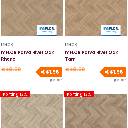
MFLOR
MFLOR
mFLOR Parva River Oak
mFLOR Parva River Oak
Rhone
Tarn
Normale
Normale
€48,50
€48,50
Verkoopprijs
V
€41,96
€41,96
prijs
prijs
per m²
per m²
Korting 13%
Korting 13%