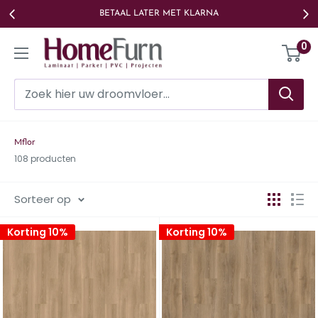
Ga
TAAL LATER MET KLARNA
L
naar
Homefurn
0
de
inhoud
Mflor
108 producten
Sorteer op
Korting 10%
Korting 10%