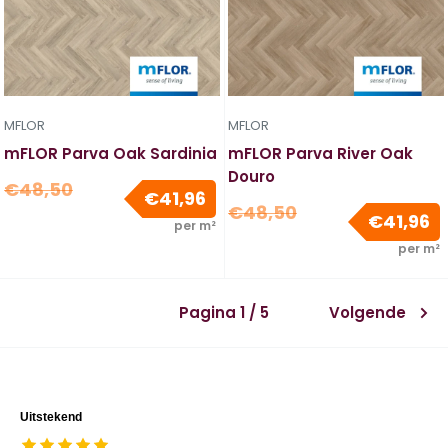
MFLOR
MFLOR
mFLOR Parva Oak Sardinia
mFLOR Parva River Oak
Douro
Normale
€48,50
Verkoopprijs
€41,96
Normale
prijs
€48,50
V
€41,96
per m²
prijs
per m²
Pagina 1 / 5
Volgende
Uitstekend