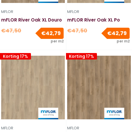
MFLOR
MFLOR
mFLOR River Oak XL Douro
mFLOR River Oak XL Po
Normale
Normale
€47,50
€47,50
Verkoopprijs
V
€42,79
€42,79
prijs
prijs
per m2
per m2
Korting 17%
Korting 17%
MFLOR
MFLOR