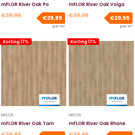
mFLOR River Oak Po
mFLOR River Oak Volga
Normale
Normale
€35,95
€35,95
Verkoopprijs
V
€29,95
€29,95
prijs
prijs
per m²
per m²
Korting 17%
Korting 17%
MFLOR
MFLOR
mFLOR River Oak Tarn
mFLOR River Oak Rhone
Normale
Normale
€35,95
€35,95
Verkoopprijs
V