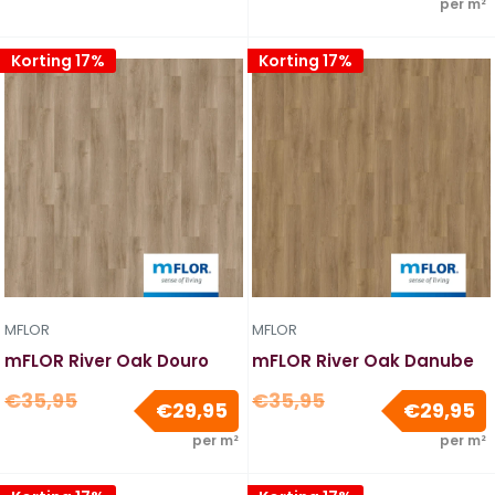
per m²
Korting 17%
Korting 17%
MFLOR
MFLOR
mFLOR River Oak Douro
mFLOR River Oak Danube
Normale
Normale
€35,95
€35,95
Verkoopprijs
V
€29,95
€29,95
prijs
prijs
per m²
per m²