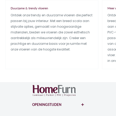
Duurzame & trendy vloeren
Meer 
Ontdek onze trendy en duurzame vloeren die perfect
Ontde
passen bij jouw interieur. Met een breed scala aan
bree
stijlvolle opties, gemaakt van hoogwaardige
aan a
materialen, bieden we vloeren die zowel esthetisch
PVC-v
aantrekkelijk als milieuvriendelijk zijn. Creëer een
passe
prachtige en duurzame basis voor je ruimte met
van o
onze vloeren van de hoogste kwaliteit.
assor
vloer
in on
OPENINGSTIJDEN
WOONBOULEVARD