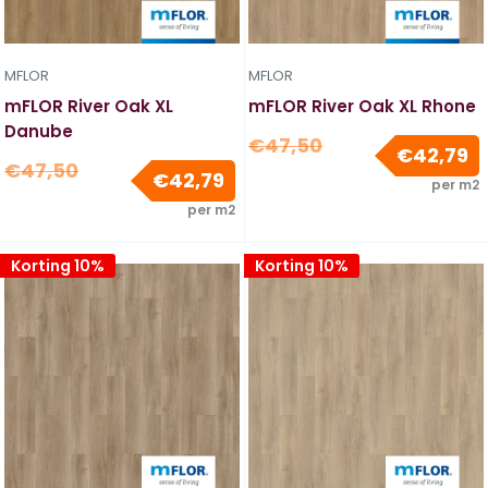
MFLOR
MFLOR
mFLOR River Oak XL
mFLOR River Oak XL Rhone
Danube
Normale
€47,50
V
€42,79
Normale
€47,50
prijs
Verkoopprijs
€42,79
per m2
prijs
per m2
Korting 10%
Korting 10%