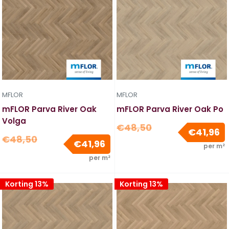
MFLOR
MFLOR
mFLOR Parva River Oak
mFLOR Parva River Oak Po
Volga
Normale
€48,50
V
€41,96
Normale
€48,50
prijs
Verkoopprijs
€41,96
per m²
prijs
per m²
Korting 13%
Korting 13%