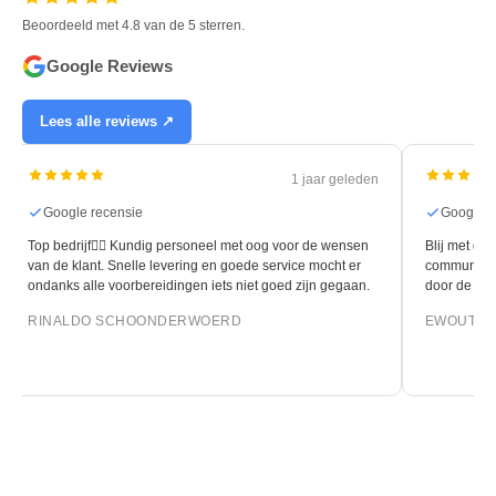
Beoordeeld met 4.8 van de 5 sterren.
Google Reviews
Lees alle reviews ↗
3 maanden geleden
Google recensie
Google rec
Blij met de nieuwe vloer. Ook tevreden over de fijne
Vriendelijke e
communicatie en de flexibiliteit die geboden kon worden
advies en een s
door de leggers van Homefurn.
Wij kochten hi
visgraat lamelp
EWOUT OONK
je vloer bestel
EVERT KOK