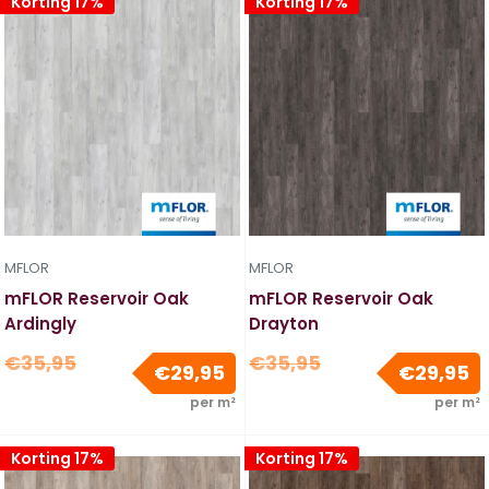
Korting 17%
Korting 17%
MFLOR
MFLOR
mFLOR Reservoir Oak
mFLOR Reservoir Oak
Ardingly
Drayton
Normale
Normale
€35,95
€35,95
Verkoopprijs
V
€29,95
€29,95
prijs
prijs
per m²
per m²
Korting 17%
Korting 17%