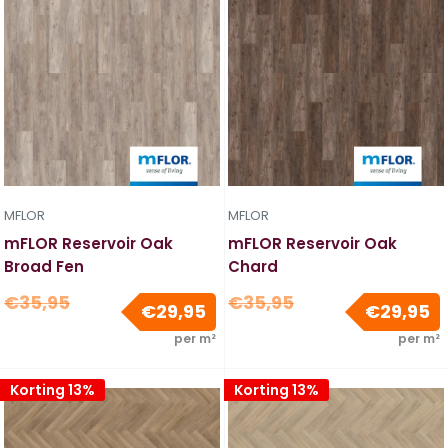
MFLOR
MFLOR
mFLOR Reservoir Oak
mFLOR Reservoir Oak
Broad Fen
Chard
Normale
Normale
€35,95
€35,95
Verkoopprijs
V
€29,95
€29,95
prijs
prijs
per m²
per m²
Korting 13%
Korting 13%