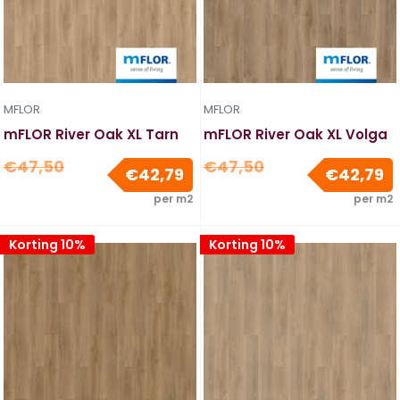
MFLOR
MFLOR
mFLOR River Oak XL Tarn
mFLOR River Oak XL Volga
Normale
Normale
€47,50
€47,50
Verkoopprijs
V
€42,79
€42,79
prijs
prijs
per m2
per m2
Korting 10%
Korting 10%