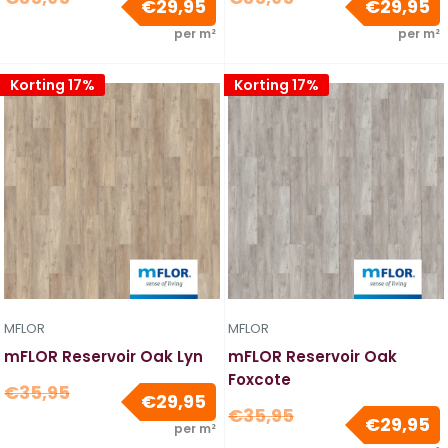
€29,95
€29,95
prijs
prijs
per m²
per m²
Korting 17%
Korting 17%
MFLOR
MFLOR
mFLOR Reservoir Oak Lyn
mFLOR Reservoir Oak
Foxcote
Normale
€35,95
Verkoopprijs
€29,95
Normale
prijs
€35,95
V
€29,95
per m²
prijs