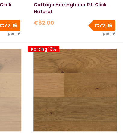
Click
Cottage Herringbone 120 Click
Natural
Normale
€82,00
Verkoopprijs
Verkoopp
€72,16
€72,16
prijs
per m²
per m²
Korting 13%