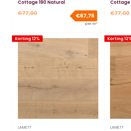
Cottage 190 Natural
Cottage 
Normale
Normal
€77,00
€77,00
Verkoopprijs
€67,76
prijs
prijs
per m²
Korting 12%
Korting 12
LAMETT
LAMETT