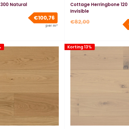
300 Natural
Cottage Herringbone 120 
Invisible
e
Verkoopprijs
€100,76
Normale
€82,00
per m²
prijs
%
Korting 13%