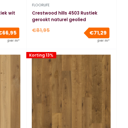
FLOORLIFE
iek wit
Crestwood hills 4503 Rustiek
gerookt naturel geolied
Normale
€81,95
Verkoopprijs
Verkoopp
€66,95
€71,29
prijs
per m²
per m²
Korting 13%