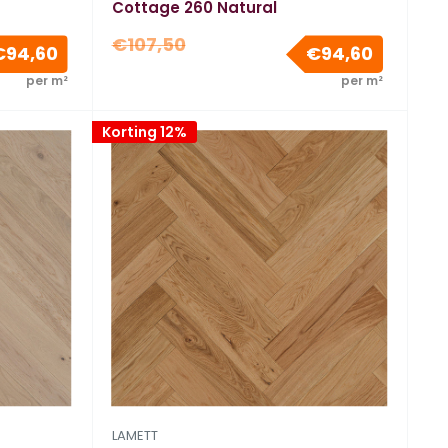
Cottage 260 Natural
Normale
€107,50
Verkoopprijs
Verkoopp
€94,60
€94,60
prijs
per m²
per m²
Korting 12%
LAMETT