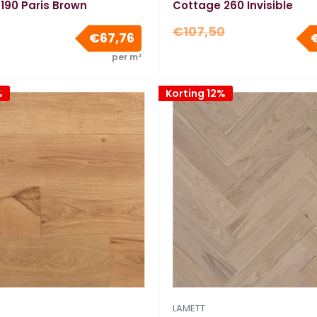
190 Paris Brown
Cottage 260 Invisible
e
Normale
€107,50
Verkoopprijs
€67,76
prijs
per m²
%
Korting 12%
LAMETT