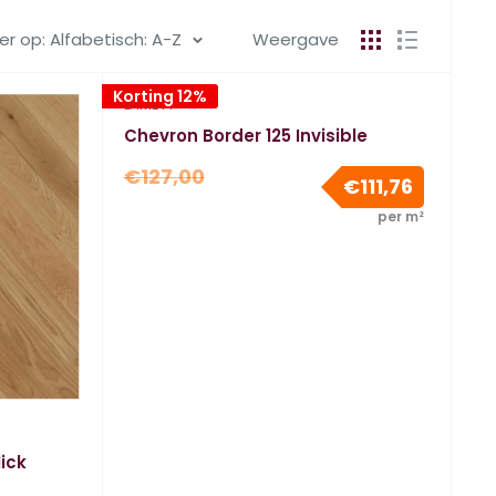
er op: Alfabetisch: A-Z
Weergave
Korting 12%
LAMETT
Chevron Border 125 Invisible
Normale
€127,00
Verkoopp
€111,76
prijs
per m²
ick