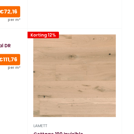
Verkoopprijs
€72,16
per m²
Korting 12%
al DR
Verkoopprijs
€111,76
per m²
LAMETT