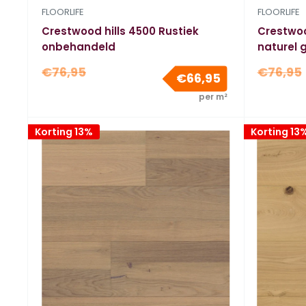
FLOORLIFE
FLOORLIFE
Crestwood hills 4500 Rustiek
Crestwoo
onbehandeld
naturel 
Normale
Normal
€76,95
€76,95
Verkoopprijs
€66,95
prijs
prijs
per m²
Korting 13%
Korting 13