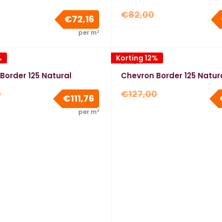
e
Normale
€82,00
Verkoopprijs
€72,16
prijs
per m²
%
Korting 12%
LAMETT
Border 125 Natural
Chevron Border 125 Natur
e
Normale
0
€127,00
Verkoopprijs
€111,76
prijs
per m²