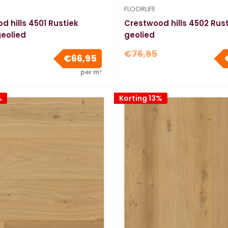
FLOORLIFE
d hills 4501 Rustiek
Crestwood hills 4502 Rust
geolied
geolied
e
Normale
€76,95
Verkoopprijs
€66,95
prijs
per m²
%
Korting 13%