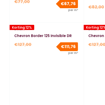
Normale
€77,00
Verkoopprijs
€67,76
Normal
prijs
€82,00
per m²
prijs
Korting 12%
Korting 12
LAMETT
LAMETT
Chevron Border 125 Invisible DR
Chevron 
Normale
Normal
€127,00
€127,0
Verkoopprijs
€111,76
prijs
prijs
per m²